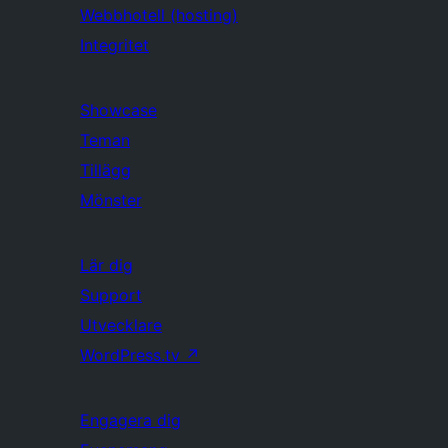
Webbhotell (hosting)
Integritet
Showcase
Teman
Tillägg
Mönster
Lär dig
Support
Utvecklare
WordPress.tv
↗
Engagera dig