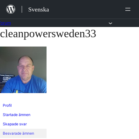
Hoppa
Svenska
till
innehåll
Forum
cleanpowersweden33
Hoppa
till
innehållet
Profil
Startade ämnen
Skapade svar
Besvarade ämnen