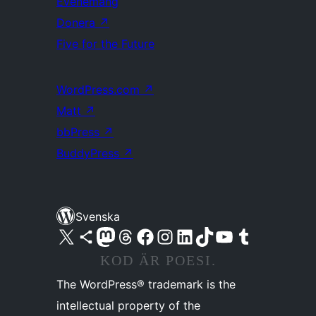
Evenemang
Donera
↗
Five for the Future
WordPress.com
↗
Matt
↗
bbPress
↗
BuddyPress
↗
Svenska
Besök vår X-konto (f.d. Twitter)
Besök vårt Bluesky-konto
Besök vårt Mastodon-konto
Besök vårt Thread-konto
Besök vår Facebook-sida
Besök vårt Instagram-konto
Besök vårt LinkedIn-konto
Besök vårt TikTok-konto
Besök vår YouTube-kanal
Besök vårt Tumblr-konto
KOD ÄR POESI.
The WordPress® trademark is the
intellectual property of the