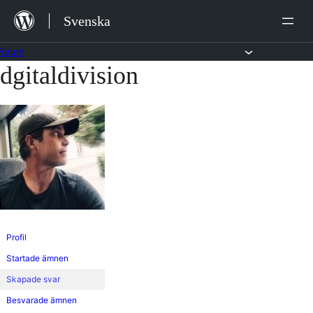
Hoppa
Svenska
till
innehåll
Forum
dgitaldivision
Hoppa
till
innehållet
Profil
Startade ämnen
Skapade svar
Besvarade ämnen