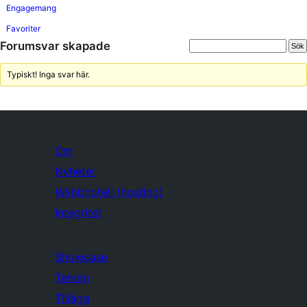
Engagemang
Favoriter
Forumsvar skapade
Typiskt! Inga svar här.
Om
Nyheter
Webbhotell (hosting)
Integritet
Showcase
Teman
Tillägg