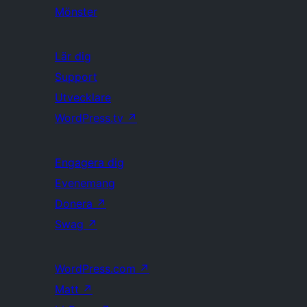
Mönster
Lär dig
Support
Utvecklare
WordPress.tv
↗
Engagera dig
Evenemang
Donera
↗
Swag
↗
WordPress.com
↗
Matt
↗