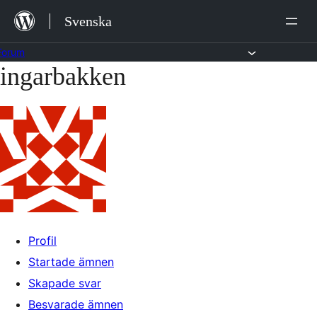
Hoppa
Svenska
till
innehåll
Forum
ingarbakken
Hoppa
till
innehållet
Profil
Startade ämnen
Skapade svar
Besvarade ämnen