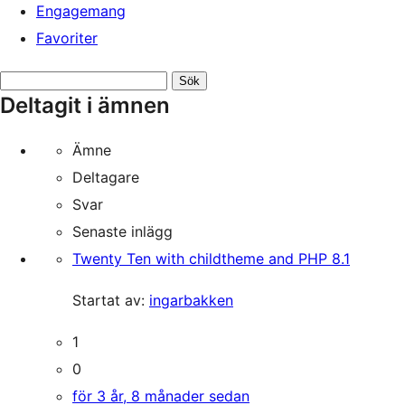
Engagemang
Favoriter
Sök
Deltagit i ämnen
ämnen:
Ämne
Deltagare
Svar
Senaste inlägg
Twenty Ten with childtheme and PHP 8.1
Startat av:
ingarbakken
1
0
för 3 år, 8 månader sedan