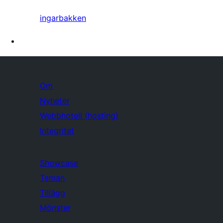
ingarbakken
Om
Nyheter
Webbhotell (hosting)
Integritet
Showcase
Teman
Tillägg
Mönster