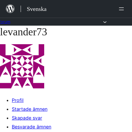
Hoppa
Svenska
till
innehåll
Forum
levander73
Hoppa
till
innehållet
Profil
Startade ämnen
Skapade svar
Besvarade ämnen