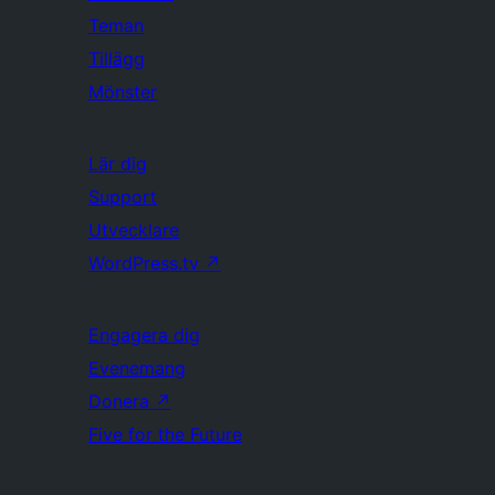
Teman
Tillägg
Mönster
Lär dig
Support
Utvecklare
WordPress.tv
↗
Engagera dig
Evenemang
Donera
↗
Five for the Future