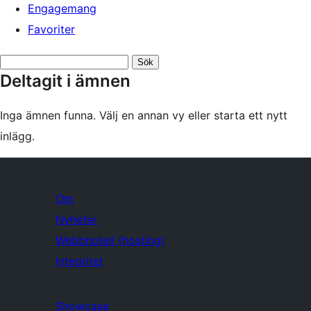
Engagemang
Favoriter
Sök
Deltagit i ämnen
ämnen:
Inga ämnen funna. Välj en annan vy eller starta ett nytt
inlägg.
Om
Nyheter
Webbhotell (hosting)
Integritet
Showcase