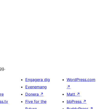
gg.
Engagera dig
WordPress.com
Evenemang
↗
re
Donera
↗
Matt
↗
s.tv
Five for the
bbPress
↗
Future
BuddyPress
↗