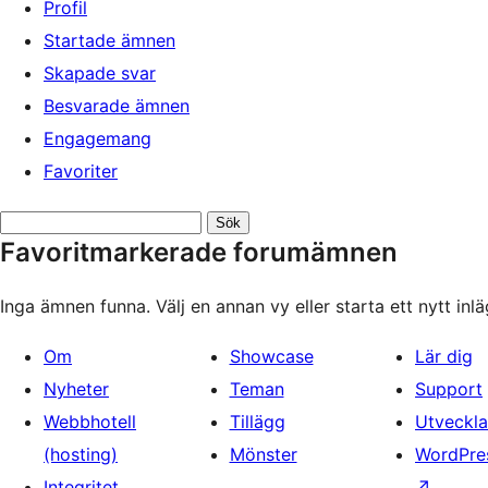
Profil
Startade ämnen
Skapade svar
Besvarade ämnen
Engagemang
Favoriter
Sök
Favoritmarkerade forumämnen
ämnen:
Inga ämnen funna. Välj en annan vy eller starta ett nytt inlä
Om
Showcase
Lär dig
Nyheter
Teman
Support
Webbhotell
Tillägg
Utveckla
(hosting)
Mönster
WordPres
Integritet
↗