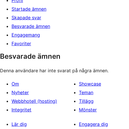
Profil
Startade ämnen
Skapade svar
Besvarade ämnen
Engagemang
Favoriter
Besvarade ämnen
Denna användare har inte svarat på några ämnen.
Om
Showcase
Nyheter
Teman
Webbhotell (hosting)
Tillägg
Integritet
Mönster
Lär dig
Engagera dig