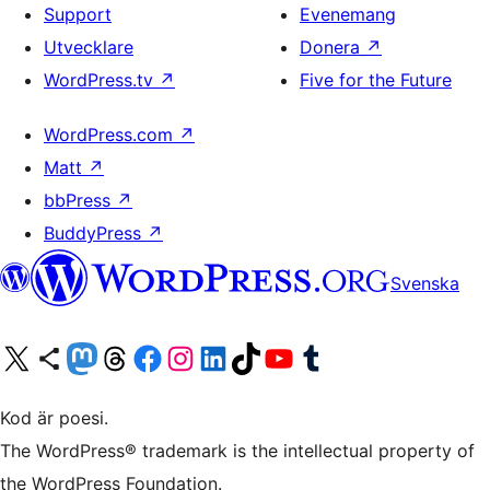
Support
Evenemang
Utvecklare
Donera
↗
WordPress.tv
↗
Five for the Future
WordPress.com
↗
Matt
↗
bbPress
↗
BuddyPress
↗
Svenska
Besök vår X-konto (f.d. Twitter)
Besök vårt Bluesky-konto
Besök vårt Mastodon-konto
Besök vårt Thread-konto
Besök vår Facebook-sida
Besök vårt Instagram-konto
Besök vårt LinkedIn-konto
Besök vårt TikTok-konto
Besök vår YouTube-kanal
Besök vårt Tumblr-konto
Kod är poesi.
The WordPress® trademark is the intellectual property of
the WordPress Foundation.