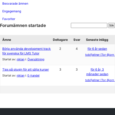
Besvarade ämnen
Engagemang
Favoriter
Forumämnen startade
Ämne
Deltagare
Svar
Senaste inlägg
Börja använda development track
2
4
för 6 år sedan
för svenska för LMS Tutor
tobifjellner (Tor-Bjorn 
Startat av:
niklan
i:
Översättning
Tips på plugin för att sälja kurser
3
3
för 6 år, 3
månader sedan
Startat av:
niklan
i:
E-handel
tobifjellner (Tor-Bjorn 