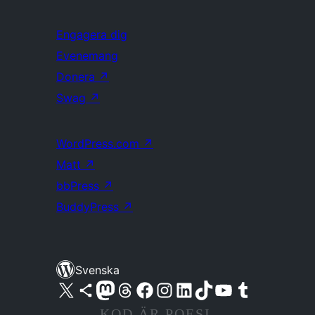
Engagera dig
Evenemang
Donera
↗
Swag
↗
WordPress.com
↗
Matt
↗
bbPress
↗
BuddyPress
↗
Svenska
Besök vår X-konto (f.d. Twitter)
Besök vårt Bluesky-konto
Besök vårt Mastodon-konto
Besök vårt Thread-konto
Besök vår Facebook-sida
Besök vårt Instagram-konto
Besök vårt LinkedIn-konto
Besök vårt TikTok-konto
Besök vår YouTube-kanal
Besök vårt Tumblr-konto
KOD ÄR POESI.