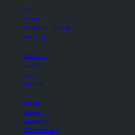
Om
Nyheter
Webbhotell (hosting)
Integritet
Showcase
Teman
Tillägg
Mönster
Lär dig
Support
Utvecklare
WordPress.tv
↗