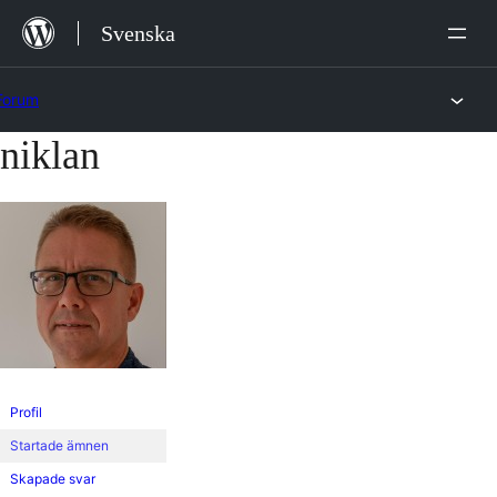
Hoppa
Svenska
till
innehåll
Forum
niklan
Hoppa
till
innehållet
Profil
Startade ämnen
Skapade svar