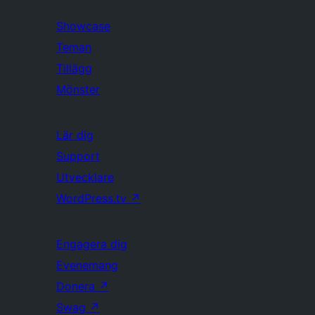
Showcase
Teman
Tillägg
Mönster
Lär dig
Support
Utvecklare
WordPress.tv
↗
Engagera dig
Evenemang
Donera
↗
Swag
↗