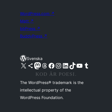
WordPress.com
↗
Matt
↗
bbPress
↗
BuddyPress
↗
Svenska
Besök vår X-konto (f.d. Twitter)
Besök vårt Bluesky-konto
Besök vårt Mastodon-konto
Besök vårt Thread-konto
Besök vår Facebook-sida
Besök vårt Instagram-konto
Besök vårt LinkedIn-konto
Besök vårt TikTok-konto
Besök vår YouTube-kanal
Besök vårt Tumblr-konto
KOD ÄR POESI.
The WordPress® trademark is the
intellectual property of the
WordPress Foundation.