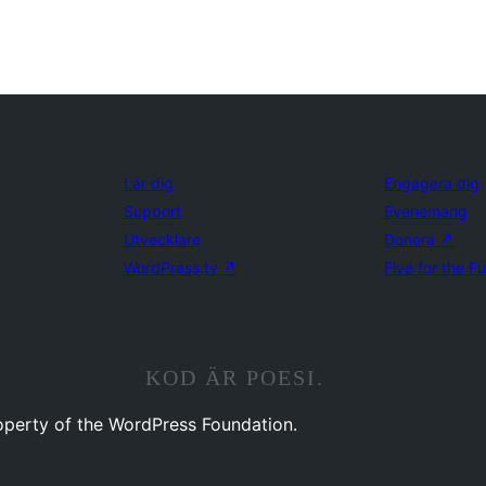
Lär dig
Engagera dig
Support
Evenemang
Utvecklare
Donera
↗
WordPress.tv
↗
Five for the F
KOD ÄR POESI.
operty of the WordPress Foundation.