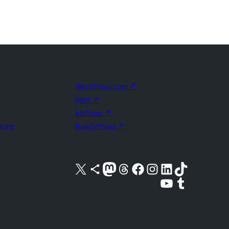
WordPress.com
↗
Matt
↗
bbPress
↗
uture
BuddyPress
↗
Besök vår X-konto (f.d. Twitter)
Besök vårt Bluesky-konto
Besök vårt Mastodon-konto
Besök vårt Thread-konto
Besök vår Facebook-sida
Besök vårt Instagram-konto
Besök vårt LinkedIn-konto
Besök vårt TikTok-konto
Besök vår YouTube-kanal
Besök vårt Tumblr-konto