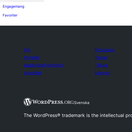
Engagemang
Favoriter
Om
Showcase
Nyheter
Teman
Webbhotell (hosting)
Tillägg
Integritet
Mönster
Svenska
The WordPress® trademark is the intellectual pr