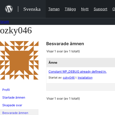
Hoppa
Svenska
Teman
Tillägg
Nytt
Support
O
till
innehåll
Forum
ozky046
Hoppa
till
Besvarade ämnen
innehållet
Visar 1 svar (av 1 totalt)
Ämne
Constant WP_DEBUG already defined in.
Startat av:
ozky046
i:
Installation
Profil
Startade ämnen
Visar 1 svar (av 1 totalt)
Skapade svar
Besvarade ämnen