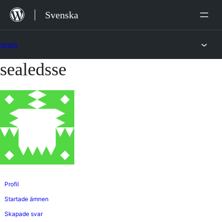
Hoppa
Svenska
till
innehåll
Forum
sealedsse
Hoppa
till
innehållet
Profil
Startade ämnen
Skapade svar