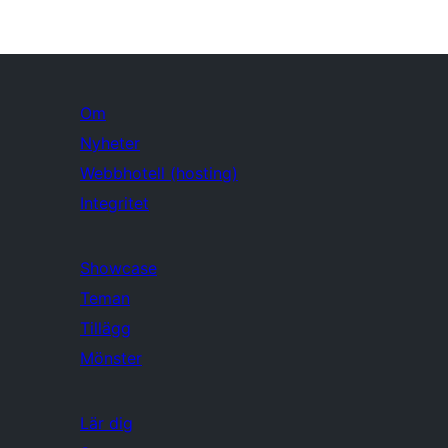
Om
Nyheter
Webbhotell (hosting)
Integritet
Showcase
Teman
Tillägg
Mönster
Lär dig