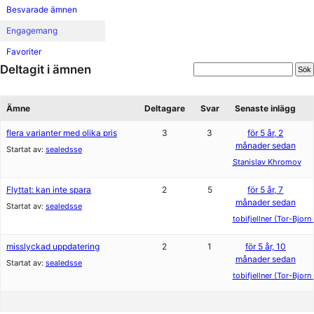
Besvarade ämnen
Engagemang
Favoriter
Deltagit i ämnen
Ämne
Deltagare
Svar
Senaste inlägg
flera varianter med olika pris
3
3
för 5 år, 2
månader sedan
Startat av:
sealedsse
Stanislav Khromov
Flyttat: kan inte spara
2
5
för 5 år, 7
månader sedan
Startat av:
sealedsse
tobifjellner (Tor-Bjorn 
misslyckad uppdatering
2
1
för 5 år, 10
månader sedan
Startat av:
sealedsse
tobifjellner (Tor-Bjorn 