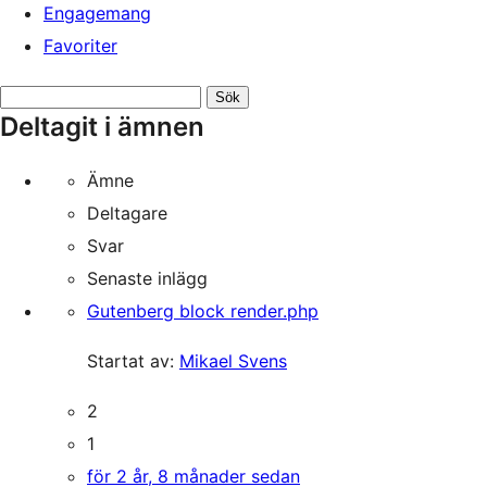
Engagemang
Favoriter
Sök
Deltagit i ämnen
ämnen:
Ämne
Deltagare
Svar
Senaste inlägg
Gutenberg block render.php
Startat av:
Mikael Svens
2
1
för 2 år, 8 månader sedan