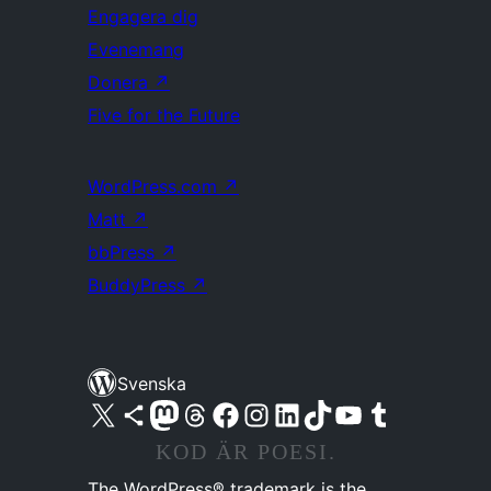
Engagera dig
Evenemang
Donera
↗
Five for the Future
WordPress.com
↗
Matt
↗
bbPress
↗
BuddyPress
↗
Svenska
Besök vår X-konto (f.d. Twitter)
Besök vårt Bluesky-konto
Besök vårt Mastodon-konto
Besök vårt Thread-konto
Besök vår Facebook-sida
Besök vårt Instagram-konto
Besök vårt LinkedIn-konto
Besök vårt TikTok-konto
Besök vår YouTube-kanal
Besök vårt Tumblr-konto
KOD ÄR POESI.
The WordPress® trademark is the