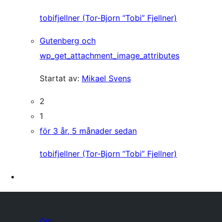
tobifjellner (Tor-Bjorn “Tobi” Fjellner)
Gutenberg och
wp_get_attachment_image_attributes
Startat av:
Mikael Svens
2
1
för 3 år, 5 månader sedan
tobifjellner (Tor-Bjorn “Tobi” Fjellner)
Om