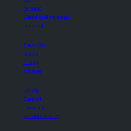
Nyheter
Webbhotell (hosting)
Integritet
Showcase
Teman
Tillägg
Mönster
Lär dig
Support
Utvecklare
WordPress.tv
↗