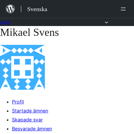
Hoppa
Svenska
till
innehåll
Forum
Mikael Svens
Hoppa
till
innehållet
Profil
Startade ämnen
Skapade svar
Besvarade ämnen