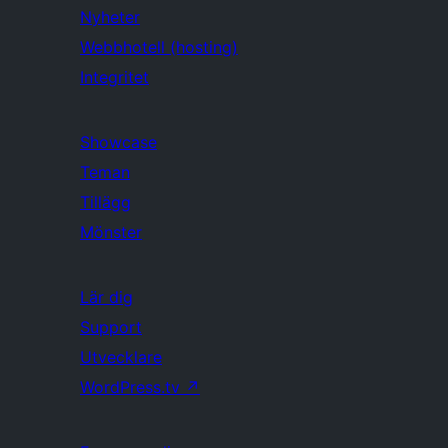
Nyheter
Webbhotell (hosting)
Integritet
Showcase
Teman
Tillägg
Mönster
Lär dig
Support
Utvecklare
WordPress.tv
↗