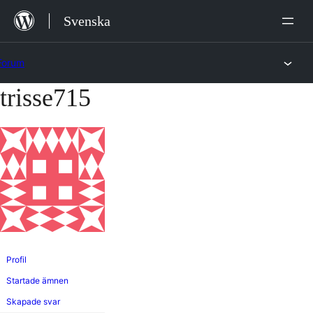
Hoppa
Svenska
till
innehåll
Forum
trisse715
Hoppa
till
innehållet
Profil
Startade ämnen
Skapade svar