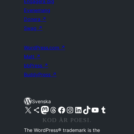
Engagera dig
Evenemang
Donera
↗
Swag
↗
WordPress.com
↗
Matt
↗
bbPress
↗
BuddyPress
↗
Svenska
Besök vår X-konto (f.d. Twitter)
Besök vårt Bluesky-konto
Besök vårt Mastodon-konto
Besök vårt Thread-konto
Besök vår Facebook-sida
Besök vårt Instagram-konto
Besök vårt LinkedIn-konto
Besök vårt TikTok-konto
Besök vår YouTube-kanal
Besök vårt Tumblr-konto
KOD ÄR POESI.
The WordPress® trademark is the