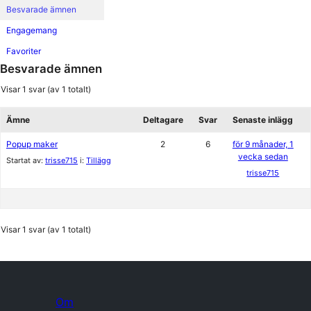
Besvarade ämnen
Engagemang
Favoriter
Besvarade ämnen
Visar 1 svar (av 1 totalt)
Ämne
Deltagare
Svar
Senaste inlägg
Popup maker
2
6
för 9 månader, 1
vecka sedan
Startat av:
trisse715
i:
Tillägg
trisse715
Visar 1 svar (av 1 totalt)
Om