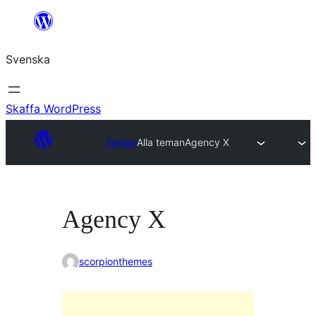
Hoppa
till
Svenska
innehåll
Skaffa WordPress
Teman
Alla teman
Agency X
Agency X
scorpionthemes