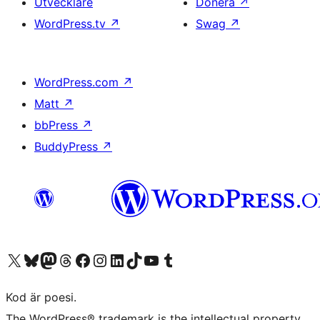
Utvecklare
Donera
↗
WordPress.tv
↗
Swag
↗
WordPress.com
↗
Matt
↗
bbPress
↗
BuddyPress
↗
Besök vår X-konto (f.d. Twitter)
Besök vårt Bluesky-konto
Besök vårt Mastodon-konto
Besök vårt Thread-konto
Besök vår Facebook-sida
Besök vårt Instagram-konto
Besök vårt LinkedIn-konto
Besök vårt TikTok-konto
Besök vår YouTube-kanal
Besök vårt Tumblr-konto
Kod är poesi.
The WordPress® trademark is the intellectual property