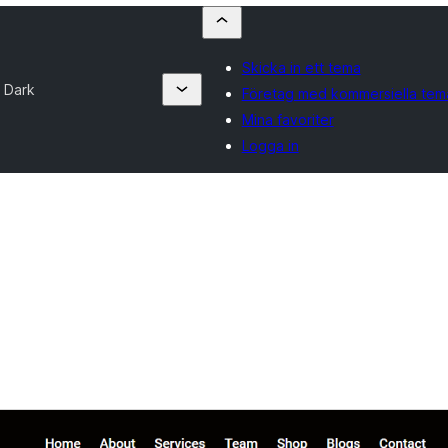
Skicka in ett tema
 Dark
Företag med kommersiella tem
Mina favoriter
Logga in