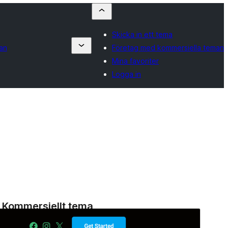
Skicka in ett tema
an
Företag med kommersiella teman
Mina favoriter
Logga in
Kommersiellt tema
Detta tema är gratis men erbjuder ytterligare