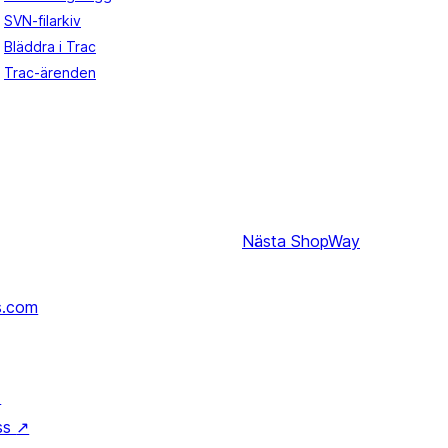
SVN-filarkiv
Bläddra i Trac
Trac-ärenden
Nästa
ShopWay
s.com
↗
ss
↗