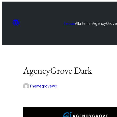
Teman
Alla teman
AgencyGrove
AgencyGrove Dark
Themegrovewp