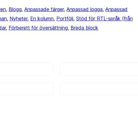
ren
, 
Blogg
, 
Anpassade färger
, 
Anpassad logga
, 
Anpassad
man
, 
Nyheter
, 
En kolumn
, 
Portfölj
, 
Stöd för RTL-språk (från
dar
, 
Förberett för översättning
, 
Breda block