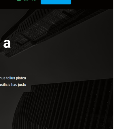
betalda kommersiella uppgraderingar eller support.
Se supportsidan
Förhandsgranska
Ladda ner
Detta är ett barntema för
AgencyGrove
.
Version
1.4
Senast uppdaterat
22 maj 2026
Aktiva installationer
1 000+
WordPress-version
6.0
PHP-version
7.0
Temats startsida