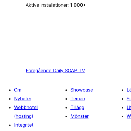
Aktiva installationer:
1 000+
Föregående
Daily SOAP TV
Om
Showcase
Lä
Nyheter
Teman
S
Webbhotell
Tillägg
U
(hosting)
Mönster
W
Integritet