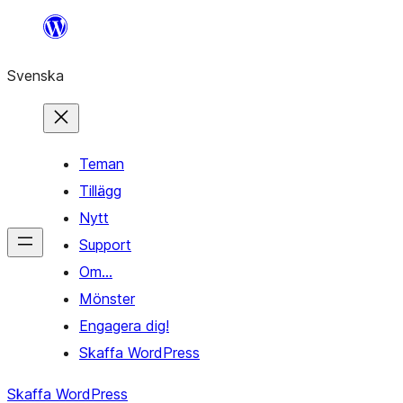
Hoppa
till
Svenska
innehåll
Teman
Tillägg
Nytt
Support
Om…
Mönster
Engagera dig!
Skaffa WordPress
Skaffa WordPress