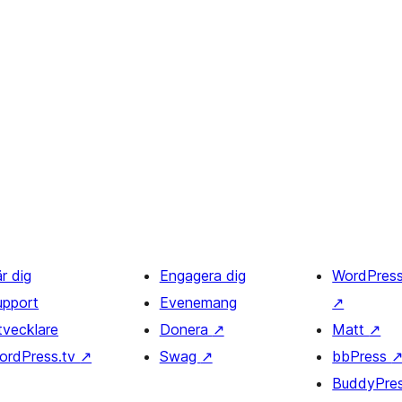
r dig
Engagera dig
WordPres
upport
Evenemang
↗
tvecklare
Donera
↗
Matt
↗
ordPress.tv
↗
Swag
↗
bbPress
BuddyPre