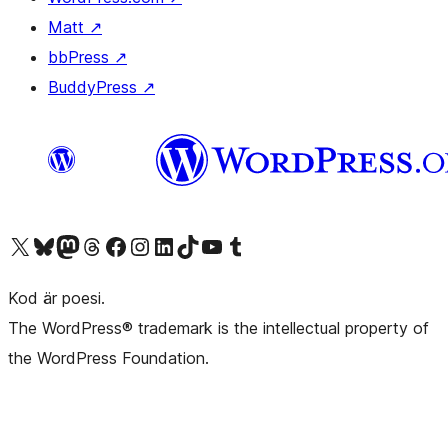
Matt
↗
bbPress
↗
BuddyPress
↗
Besök vår X-konto (f.d. Twitter)
Besök vårt Bluesky-konto
Besök vårt Mastodon-konto
Besök vårt Thread-konto
Besök vår Facebook-sida
Besök vårt Instagram-konto
Besök vårt LinkedIn-konto
Besök vårt TikTok-konto
Besök vår YouTube-kanal
Besök vårt Tumblr-konto
Kod är poesi.
The WordPress® trademark is the intellectual property of
the WordPress Foundation.