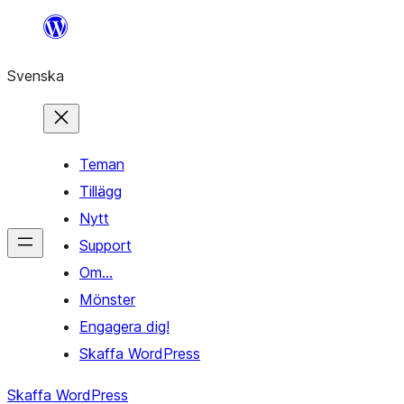
Hoppa
till
Svenska
innehåll
Teman
Tillägg
Nytt
Support
Om…
Mönster
Engagera dig!
Skaffa WordPress
Skaffa WordPress