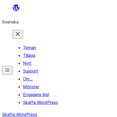
Hoppa
till
Svenska
innehåll
Teman
Tillägg
Nytt
Support
Om…
Mönster
Engagera dig!
Skaffa WordPress
Skaffa WordPress