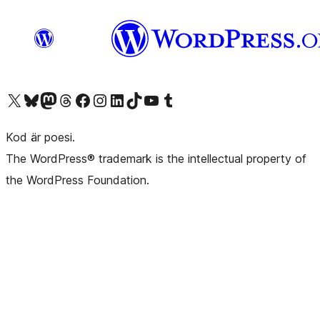
Besök vår X-konto (f.d. Twitter)
Besök vårt Bluesky-konto
Besök vårt Mastodon-konto
Besök vårt Thread-konto
Besök vår Facebook-sida
Besök vårt Instagram-konto
Besök vårt LinkedIn-konto
Besök vårt TikTok-konto
Besök vår YouTube-kanal
Besök vårt Tumblr-konto
Kod är poesi.
The WordPress® trademark is the intellectual property of
the WordPress Foundation.