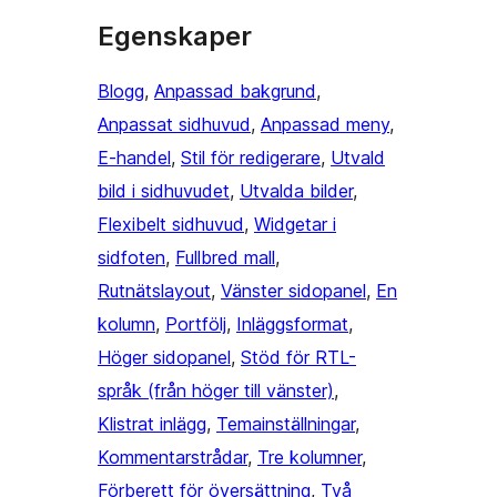
Egenskaper
Blogg
, 
Anpassad bakgrund
, 
Anpassat sidhuvud
, 
Anpassad meny
, 
E-handel
, 
Stil för redigerare
, 
Utvald
bild i sidhuvudet
, 
Utvalda bilder
, 
Flexibelt sidhuvud
, 
Widgetar i
sidfoten
, 
Fullbred mall
, 
Rutnätslayout
, 
Vänster sidopanel
, 
En
kolumn
, 
Portfölj
, 
Inläggsformat
, 
Höger sidopanel
, 
Stöd för RTL-
språk (från höger till vänster)
, 
Klistrat inlägg
, 
Temainställningar
, 
Kommentarstrådar
, 
Tre kolumner
, 
Förberett för översättning
, 
Två