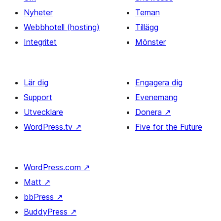
Nyheter
Teman
Webbhotell (hosting)
Tillägg
Integritet
Mönster
Lär dig
Engagera dig
Support
Evenemang
Utvecklare
Donera
↗
WordPress.tv
↗
Five for the Future
WordPress.com
↗
Matt
↗
bbPress
↗
BuddyPress
↗