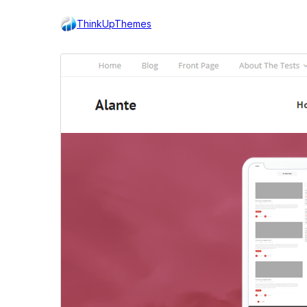
ThinkUpThemes