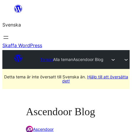
Hoppa
till
Svenska
innehåll
Skaffa WordPress
Teman
Alla teman
Ascendoor Blog
Detta tema är inte översatt till Svenska än.
Hjälp till att översätta
det!
Ascendoor Blog
Ascendoor