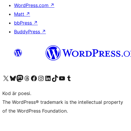
WordPress.com
↗
Matt
↗
bbPress
↗
BuddyPress
↗
Besök vår X-konto (f.d. Twitter)
Besök vårt Bluesky-konto
Besök vårt Mastodon-konto
Besök vårt Thread-konto
Besök vår Facebook-sida
Besök vårt Instagram-konto
Besök vårt LinkedIn-konto
Besök vårt TikTok-konto
Besök vår YouTube-kanal
Besök vårt Tumblr-konto
Kod är poesi.
The WordPress® trademark is the intellectual property
of the WordPress Foundation.