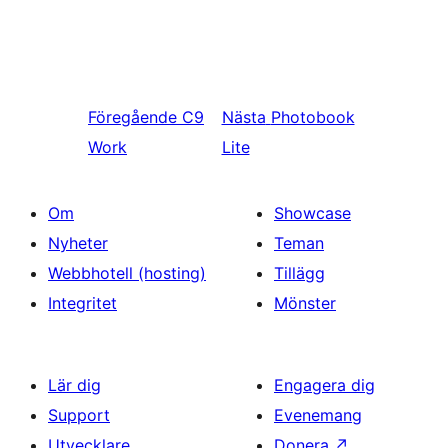
Föregående
C9
Nästa
Photobook
Work
Lite
Om
Showcase
Nyheter
Teman
Webbhotell (hosting)
Tillägg
Integritet
Mönster
Lär dig
Engagera dig
Support
Evenemang
Utvecklare
Donera
↗