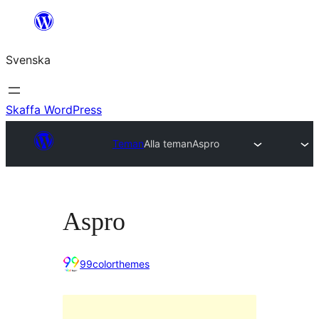
Hoppa
till
Svenska
innehåll
Skaffa WordPress
Teman
Alla teman
Aspro
Aspro
99colorthemes