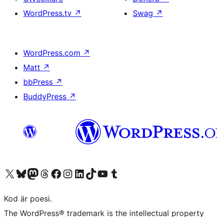
WordPress.tv
↗
Swag
↗
WordPress.com
↗
Matt
↗
bbPress
↗
BuddyPress
↗
Besök vår X-konto (f.d. Twitter)
Besök vårt Bluesky-konto
Besök vårt Mastodon-konto
Besök vårt Thread-konto
Besök vår Facebook-sida
Besök vårt Instagram-konto
Besök vårt LinkedIn-konto
Besök vårt TikTok-konto
Besök vår YouTube-kanal
Besök vårt Tumblr-konto
Kod är poesi.
The WordPress® trademark is the intellectual property