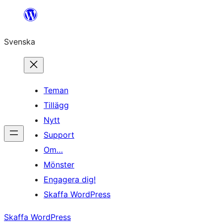
Hoppa
till
Svenska
innehåll
Teman
Tillägg
Nytt
Support
Om…
Mönster
Engagera dig!
Skaffa WordPress
Skaffa WordPress