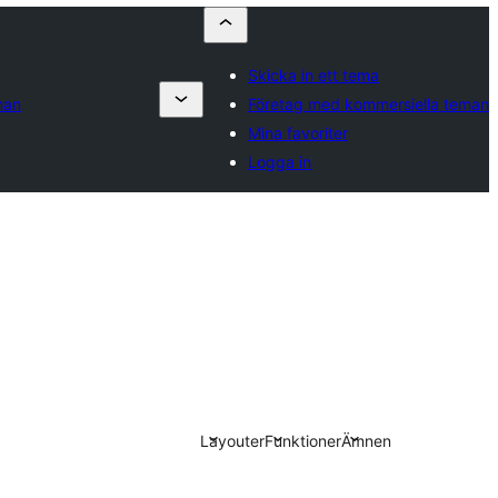
Skicka in ett tema
man
Företag med kommersiella teman
Mina favoriter
Logga in
Layouter
Funktioner
Ämnen