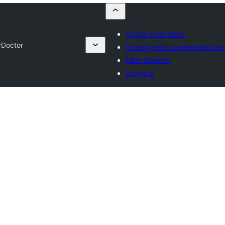
Skicka in ett tema
yDoctor
Företag med kommersiella te
Mina favoriter
Logga in