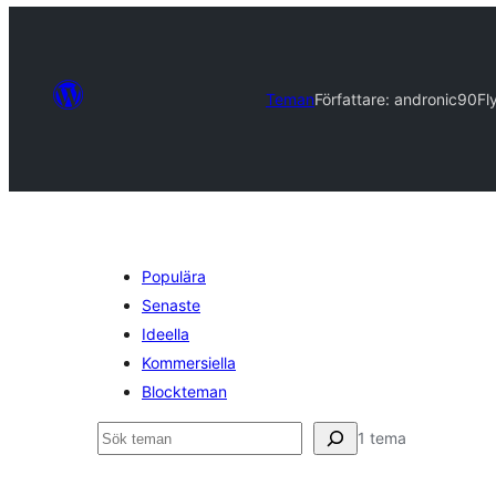
Teman
Författare: andronic90
Fl
Populära
Senaste
Ideella
Kommersiella
Blockteman
Sök
1 tema