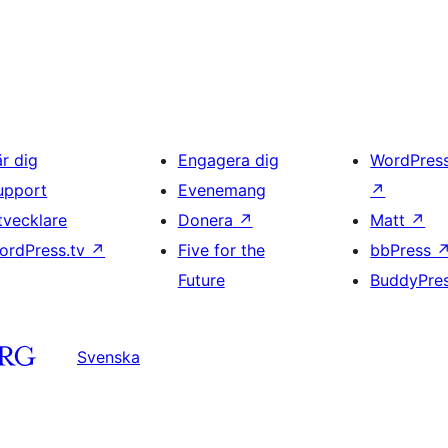
är dig
Engagera dig
WordPres
upport
Evenemang
↗
tvecklare
Donera
↗
Matt
↗
ordPress.tv
↗
Five for the
bbPress
Future
BuddyPre
Svenska