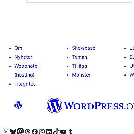
Om
Showcase
L
Nyheter
Teman
S
Webbhotell
Tillägg
U
(hosting)
Mönster
W
Integritet
Besök vår X-konto (f.d. Twitter)
Besök vårt Bluesky-konto
Besök vårt Mastodon-konto
Besök vårt Thread-konto
Besök vår Facebook-sida
Besök vårt Instagram-konto
Besök vårt LinkedIn-konto
Besök vårt TikTok-konto
Besök vår YouTube-kanal
Besök vårt Tumblr-konto