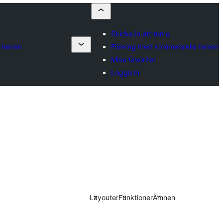
Skicka in ett tema
a teman
Företag med kommersiella teman
Mina favoriter
Logga in
Layouter
Funktioner
Ämnen