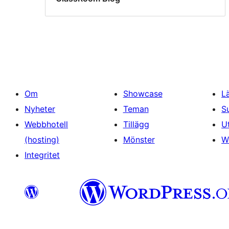
Om
Showcase
L
Nyheter
Teman
S
Webbhotell
Tillägg
U
(hosting)
Mönster
W
Integritet