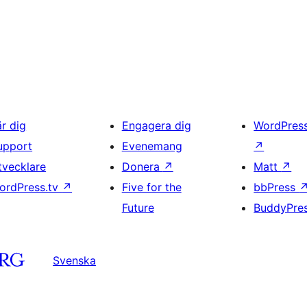
är dig
Engagera dig
WordPres
upport
Evenemang
↗
tvecklare
Donera
↗
Matt
↗
ordPress.tv
↗
Five for the
bbPress
Future
BuddyPre
Svenska