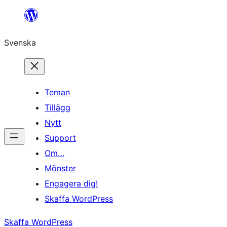
Hoppa
till
Svenska
innehåll
Teman
Tillägg
Nytt
Support
Om…
Mönster
Engagera dig!
Skaffa WordPress
Skaffa WordPress