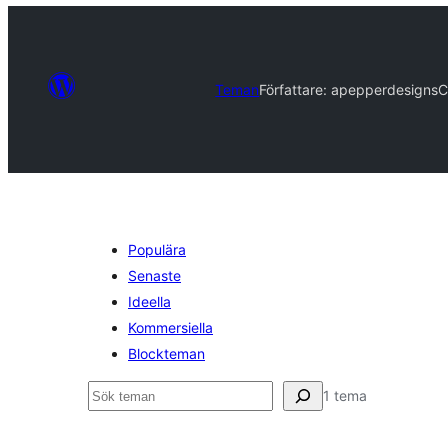
Teman
Författare: apepperdesigns
C
Populära
Senaste
Ideella
Kommersiella
Blockteman
Sök
1 tema