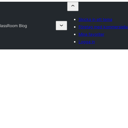
Skicka in ett tema
lassRoom Blog
Företag med kommersiell
Mina favoriter
Logga in