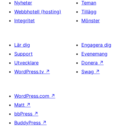
Nyheter
Teman
Webbhotell (hosting)
Tillägg
Integritet
Mönster
Lär dig
Engagera dig
Support
Evenemang
Utvecklare
Donera
↗
WordPress.tv
↗
Swag
↗
WordPress.com
↗
Matt
↗
bbPress
↗
BuddyPress
↗