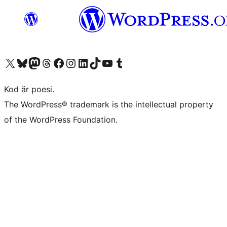
Besök vår X-konto (f.d. Twitter)
Besök vårt Bluesky-konto
Besök vårt Mastodon-konto
Besök vårt Thread-konto
Besök vår Facebook-sida
Besök vårt Instagram-konto
Besök vårt LinkedIn-konto
Besök vårt TikTok-konto
Besök vår YouTube-kanal
Besök vårt Tumblr-konto
Kod är poesi.
The WordPress® trademark is the intellectual property
of the WordPress Foundation.