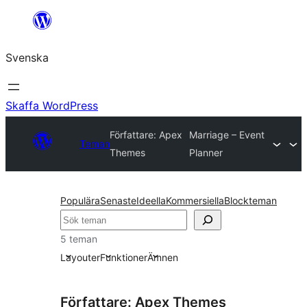
Hoppa
till
Svenska
innehåll
Skaffa WordPress
Författare: Apex
Marriage – Event
Teman
Themes
Planner
Populära
Senaste
Ideella
Kommersiella
Blockteman
Sök
5 teman
Layouter
Funktioner
Ämnen
Författare: Apex Themes