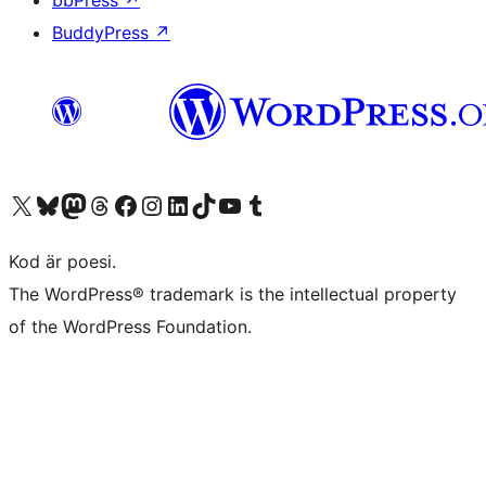
bbPress
↗
BuddyPress
↗
Besök vår X-konto (f.d. Twitter)
Besök vårt Bluesky-konto
Besök vårt Mastodon-konto
Besök vårt Thread-konto
Besök vår Facebook-sida
Besök vårt Instagram-konto
Besök vårt LinkedIn-konto
Besök vårt TikTok-konto
Besök vår YouTube-kanal
Besök vårt Tumblr-konto
Kod är poesi.
The WordPress® trademark is the intellectual property
of the WordPress Foundation.