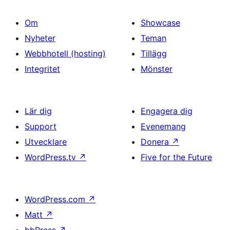
Om
Showcase
Nyheter
Teman
Webbhotell (hosting)
Tillägg
Integritet
Mönster
Lär dig
Engagera dig
Support
Evenemang
Utvecklare
Donera
↗
WordPress.tv
↗
Five for the Future
WordPress.com
↗
Matt
↗