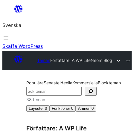
Hoppa
till
Svenska
innehåll
Skaffa WordPress
Teman
Författare: A WP Life
Neom Blog
Populära
Senaste
Ideella
Kommersiella
Blockteman
Sök
38 teman
Layouter
0
Funktioner
0
Ämnen
0
Författare: A WP Life