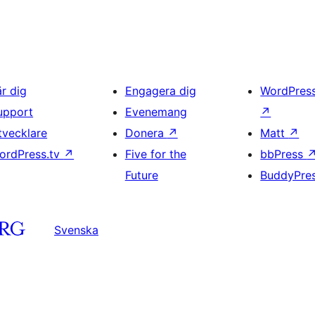
är dig
Engagera dig
WordPres
upport
Evenemang
↗
tvecklare
Donera
↗
Matt
↗
ordPress.tv
↗
Five for the
bbPress
Future
BuddyPre
Svenska