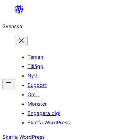
Hoppa
till
Svenska
innehåll
Teman
Tillägg
Nytt
Support
Om…
Mönster
Engagera dig!
Skaffa WordPress
Skaffa WordPress