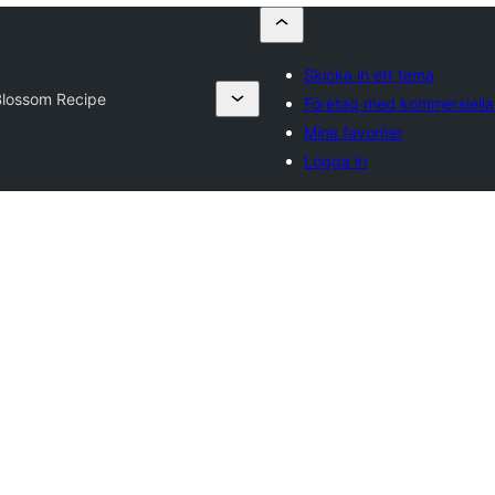
Skicka in ett tema
Blossom Recipe
Företag med kommersiell
Mina favoriter
Logga in