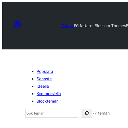
Teman
Författare: Blossom Themes
Populära
Senaste
Ideella
Kommersiella
Blockteman
Sök
77 teman