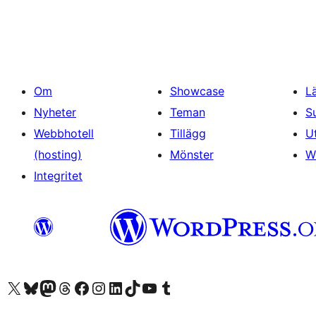
Om
Showcase
L
Nyheter
Teman
S
Webbhotell
Tillägg
U
(hosting)
Mönster
W
Integritet
Besök vår X-konto (f.d. Twitter)
Besök vårt Bluesky-konto
Besök vårt Mastodon-konto
Besök vårt Thread-konto
Besök vår Facebook-sida
Besök vårt Instagram-konto
Besök vårt LinkedIn-konto
Besök vårt TikTok-konto
Besök vår YouTube-kanal
Besök vårt Tumblr-konto