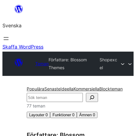
Hoppa
till
Svenska
innehåll
Skaffa WordPress
Författare: Blossom
Shopexc
Teman
Themes
el
Populära
Senaste
Ideella
Kommersiella
Blockteman
Sök
77 teman
Layouter
0
Funktioner
0
Ämnen
0
Författare: Blossom