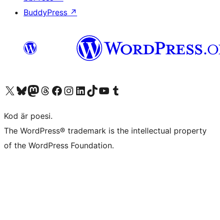
BuddyPress
↗
Besök vår X-konto (f.d. Twitter)
Besök vårt Bluesky-konto
Besök vårt Mastodon-konto
Besök vårt Thread-konto
Besök vår Facebook-sida
Besök vårt Instagram-konto
Besök vårt LinkedIn-konto
Besök vårt TikTok-konto
Besök vår YouTube-kanal
Besök vårt Tumblr-konto
Kod är poesi.
The WordPress® trademark is the intellectual property
of the WordPress Foundation.