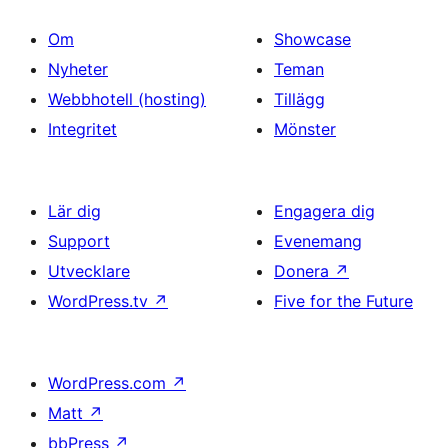
Om
Showcase
Nyheter
Teman
Webbhotell (hosting)
Tillägg
Integritet
Mönster
Lär dig
Engagera dig
Support
Evenemang
Utvecklare
Donera
↗
WordPress.tv
↗
Five for the Future
WordPress.com
↗
Matt
↗
bbPress
↗