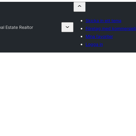
Skicka in ett tema
al Estate Realtor
Företag med kommersiel
Mina favoriter
Logga in