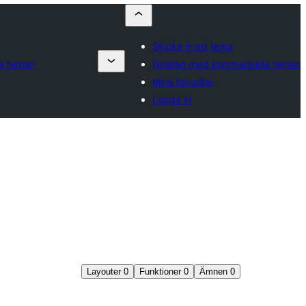
Skicka in ett tema
la teman
Företag med kommersiella teman
Mina favoriter
Logga in
Layouter
0
Funktioner
0
Ämnen
0