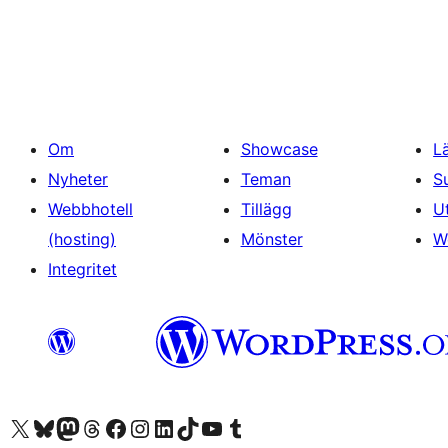
Om
Showcase
L
Nyheter
Teman
S
Webbhotell
Tillägg
U
(hosting)
Mönster
W
Integritet
Besök vår X-konto (f.d. Twitter)
Besök vårt Bluesky-konto
Besök vårt Mastodon-konto
Besök vårt Thread-konto
Besök vår Facebook-sida
Besök vårt Instagram-konto
Besök vårt LinkedIn-konto
Besök vårt TikTok-konto
Besök vår YouTube-kanal
Besök vårt Tumblr-konto