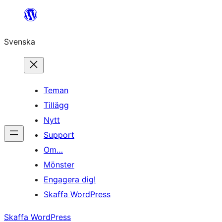
Hoppa
till
Svenska
innehåll
Teman
Tillägg
Nytt
Support
Om…
Mönster
Engagera dig!
Skaffa WordPress
Skaffa WordPress