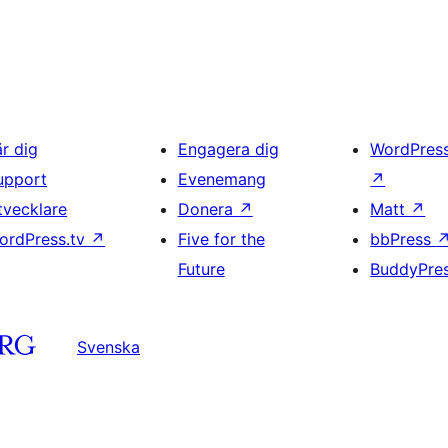
är dig
Engagera dig
WordPres
upport
Evenemang
↗
tvecklare
Donera
↗
Matt
↗
ordPress.tv
↗
Five for the
bbPress
Future
BuddyPre
Svenska