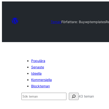
Teman
Författare: Buywptemplates
Re
Populära
Senaste
Ideella
Kommersiella
Blockteman
Sök
43 teman