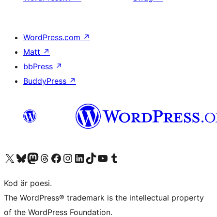
WordPress.com
↗
Matt
↗
bbPress
↗
BuddyPress
↗
Besök vår X-konto (f.d. Twitter)
Besök vårt Bluesky-konto
Besök vårt Mastodon-konto
Besök vårt Thread-konto
Besök vår Facebook-sida
Besök vårt Instagram-konto
Besök vårt LinkedIn-konto
Besök vårt TikTok-konto
Besök vår YouTube-kanal
Besök vårt Tumblr-konto
Kod är poesi.
The WordPress® trademark is the intellectual property
of the WordPress Foundation.