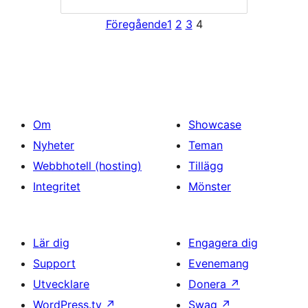
Föregående
1
2
3
4
Om
Showcase
Nyheter
Teman
Webbhotell (hosting)
Tillägg
Integritet
Mönster
Lär dig
Engagera dig
Support
Evenemang
Utvecklare
Donera
↗
WordPress.tv
↗
Swag
↗