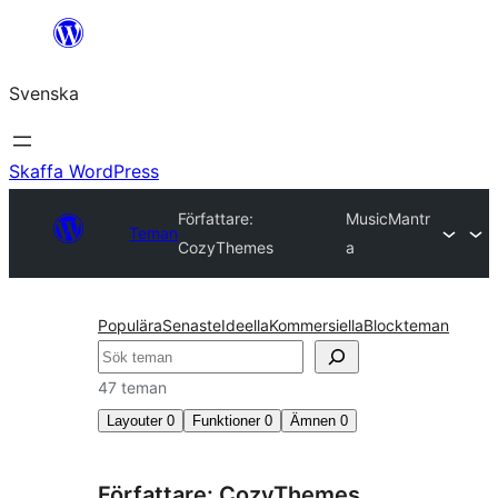
Hoppa
till
Svenska
innehåll
Skaffa WordPress
Författare:
MusicMantr
Teman
CozyThemes
a
Populära
Senaste
Ideella
Kommersiella
Blockteman
Sök
47 teman
Layouter
0
Funktioner
0
Ämnen
0
Författare: CozyThemes