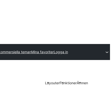
kommersiella teman
Mina favoriter
Logga in
Layouter
Funktioner
Ämnen