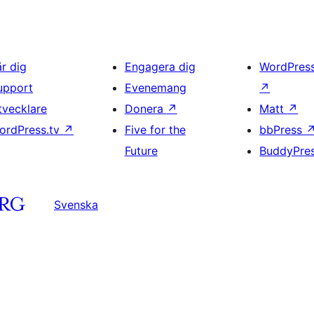
är dig
Engagera dig
WordPres
upport
Evenemang
↗
tvecklare
Donera
↗
Matt
↗
ordPress.tv
↗
Five for the
bbPress
Future
BuddyPre
Svenska