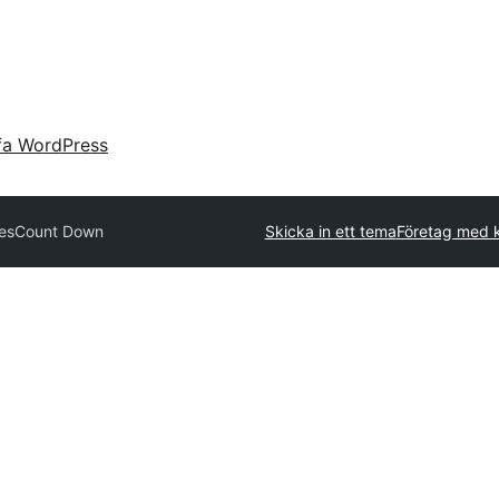
fa WordPress
es
Count Down
Skicka in ett tema
Företag med 