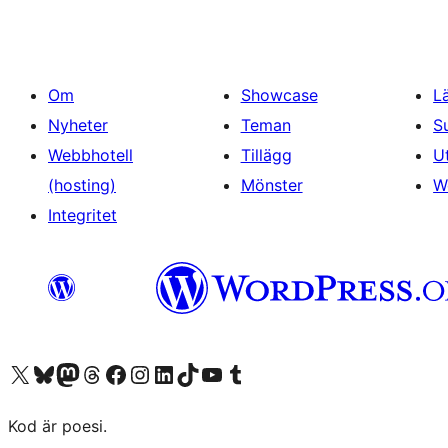
Om
Showcase
L
Nyheter
Teman
S
Webbhotell
Tillägg
U
(hosting)
Mönster
W
Integritet
Besök vår X-konto (f.d. Twitter)
Besök vårt Bluesky-konto
Besök vårt Mastodon-konto
Besök vårt Thread-konto
Besök vår Facebook-sida
Besök vårt Instagram-konto
Besök vårt LinkedIn-konto
Besök vårt TikTok-konto
Besök vår YouTube-kanal
Besök vårt Tumblr-konto
Kod är poesi.