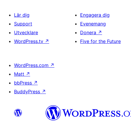
Lär dig
Engagera dig
Support
Evenemang
Utvecklare
Donera
↗
WordPress.tv
↗
Five for the Future
WordPress.com
↗
Matt
↗
bbPress
↗
BuddyPress
↗