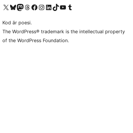
Besök vår X-konto (f.d. Twitter)
Besök vårt Bluesky-konto
Besök vårt Mastodon-konto
Besök vårt Thread-konto
Besök vår Facebook-sida
Besök vårt Instagram-konto
Besök vårt LinkedIn-konto
Besök vårt TikTok-konto
Besök vår YouTube-kanal
Besök vårt Tumblr-konto
Kod är poesi.
The WordPress® trademark is the intellectual property
of the WordPress Foundation.