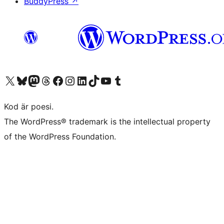
BuddyPress
↗
Besök vår X-konto (f.d. Twitter)
Besök vårt Bluesky-konto
Besök vårt Mastodon-konto
Besök vårt Thread-konto
Besök vår Facebook-sida
Besök vårt Instagram-konto
Besök vårt LinkedIn-konto
Besök vårt TikTok-konto
Besök vår YouTube-kanal
Besök vårt Tumblr-konto
Kod är poesi.
The WordPress® trademark is the intellectual property
of the WordPress Foundation.