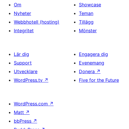
Om
Showcase
Nyheter
Teman
Webbhotell (hosting)
Tillägg
Integritet
Mönster
Lär dig
Engagera dig
Support
Evenemang
Utvecklare
Donera
↗
WordPress.tv
↗
Five for the Future
WordPress.com
↗
Matt
↗
bbPress
↗