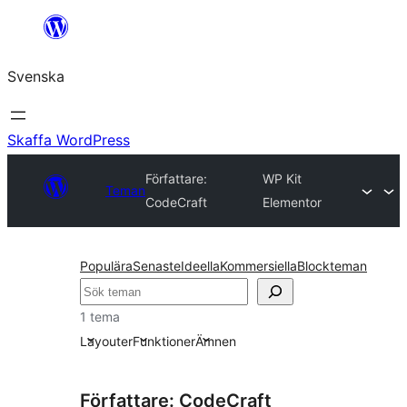
Hoppa
till
Svenska
innehåll
Skaffa WordPress
Författare:
WP Kit
Teman
CodeCraft
Elementor
Populära
Senaste
Ideella
Kommersiella
Blockteman
Sök
1 tema
Layouter
Funktioner
Ämnen
Författare: CodeCraft