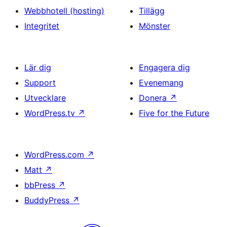
Webbhotell (hosting)
Tillägg
Integritet
Mönster
Lär dig
Engagera dig
Support
Evenemang
Utvecklare
Donera
↗
WordPress.tv
↗
Five for the Future
WordPress.com
↗
Matt
↗
bbPress
↗
BuddyPress
↗