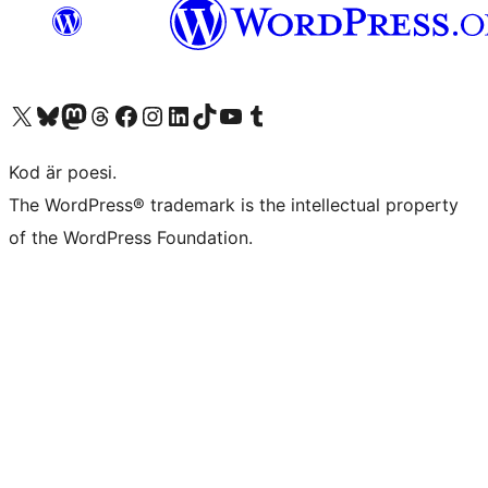
Besök vår X-konto (f.d. Twitter)
Besök vårt Bluesky-konto
Besök vårt Mastodon-konto
Besök vårt Thread-konto
Besök vår Facebook-sida
Besök vårt Instagram-konto
Besök vårt LinkedIn-konto
Besök vårt TikTok-konto
Besök vår YouTube-kanal
Besök vårt Tumblr-konto
Kod är poesi.
The WordPress® trademark is the intellectual property
of the WordPress Foundation.