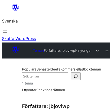
Hoppa
till
Svenska
innehåll
Skaffa WordPress
Teman
Författare: jbjoviwp
Kinyonga
Populära
Senaste
Ideella
Kommersiella
Blockteman
Sök
1 tema
Layouter
Funktioner
Ämnen
Författare: jbjoviwp