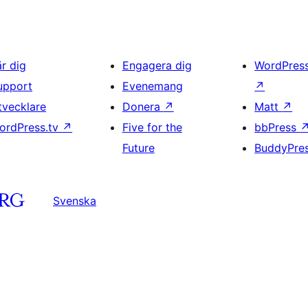
är dig
Engagera dig
WordPres
upport
Evenemang
↗
tvecklare
Donera
↗
Matt
↗
ordPress.tv
↗
Five for the
bbPress
Future
BuddyPre
Svenska