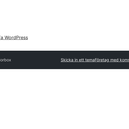
fa WordPress
lorbox
Skicka in ett tema
Företag med komm