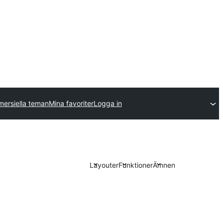
ersiella teman
Mina favoriter
Logga in
Layouter
Funktioner
Ämnen