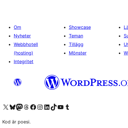
Om
Showcase
L
Nyheter
Teman
S
Webbhotell
Tillägg
U
(hosting)
Mönster
W
Integritet
Besök vår X-konto (f.d. Twitter)
Besök vårt Bluesky-konto
Besök vårt Mastodon-konto
Besök vårt Thread-konto
Besök vår Facebook-sida
Besök vårt Instagram-konto
Besök vårt LinkedIn-konto
Besök vårt TikTok-konto
Besök vår YouTube-kanal
Besök vårt Tumblr-konto
Kod är poesi.