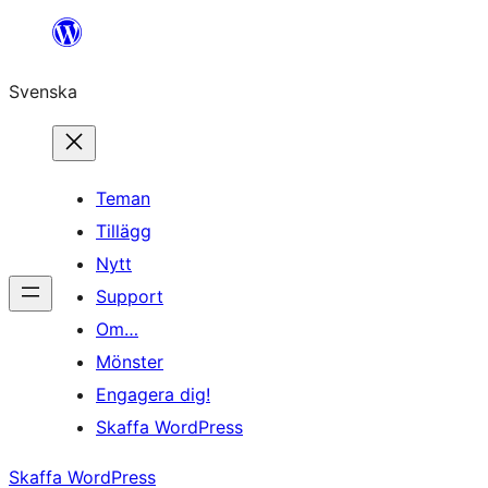
Hoppa
till
Svenska
innehåll
Teman
Tillägg
Nytt
Support
Om…
Mönster
Engagera dig!
Skaffa WordPress
Skaffa WordPress