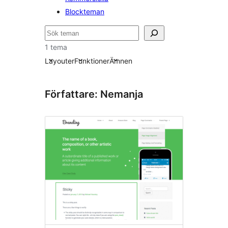
Blockteman
Sök
1 tema
Layouter
Funktioner
Ämnen
Författare: Nemanja