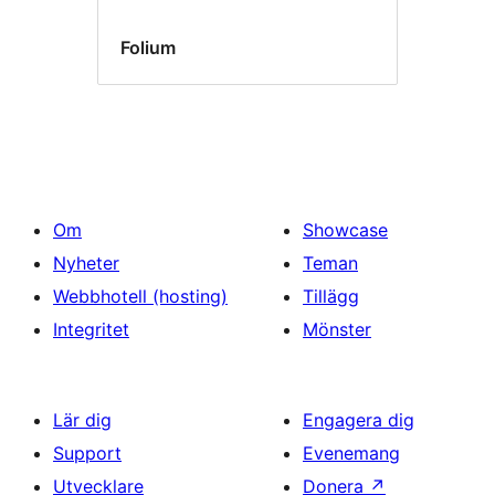
Folium
Om
Showcase
Nyheter
Teman
Webbhotell (hosting)
Tillägg
Integritet
Mönster
Lär dig
Engagera dig
Support
Evenemang
Utvecklare
Donera
↗