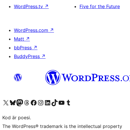
WordPress.tv
↗
Five for the Future
WordPress.com
↗
Matt
↗
bbPress
↗
BuddyPress
↗
Besök vår X-konto (f.d. Twitter)
Besök vårt Bluesky-konto
Besök vårt Mastodon-konto
Besök vårt Thread-konto
Besök vår Facebook-sida
Besök vårt Instagram-konto
Besök vårt LinkedIn-konto
Besök vårt TikTok-konto
Besök vår YouTube-kanal
Besök vårt Tumblr-konto
Kod är poesi.
The WordPress® trademark is the intellectual property