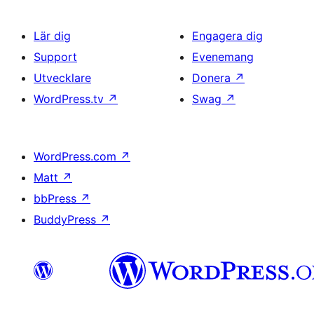
Lär dig
Engagera dig
Support
Evenemang
Utvecklare
Donera
↗
WordPress.tv
↗
Swag
↗
WordPress.com
↗
Matt
↗
bbPress
↗
BuddyPress
↗