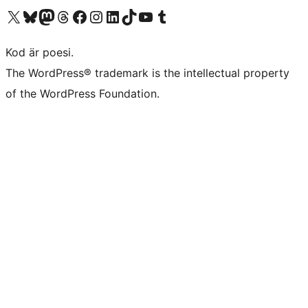
Besök vår X-konto (f.d. Twitter)
Besök vårt Bluesky-konto
Besök vårt Mastodon-konto
Besök vårt Thread-konto
Besök vår Facebook-sida
Besök vårt Instagram-konto
Besök vårt LinkedIn-konto
Besök vårt TikTok-konto
Besök vår YouTube-kanal
Besök vårt Tumblr-konto
Kod är poesi.
The WordPress® trademark is the intellectual property
of the WordPress Foundation.