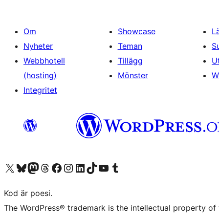
Om
Showcase
L
Nyheter
Teman
S
Webbhotell
Tillägg
U
(hosting)
Mönster
W
Integritet
Besök vår X-konto (f.d. Twitter)
Besök vårt Bluesky-konto
Besök vårt Mastodon-konto
Besök vårt Thread-konto
Besök vår Facebook-sida
Besök vårt Instagram-konto
Besök vårt LinkedIn-konto
Besök vårt TikTok-konto
Besök vår YouTube-kanal
Besök vårt Tumblr-konto
Kod är poesi.
The WordPress® trademark is the intellectual property of