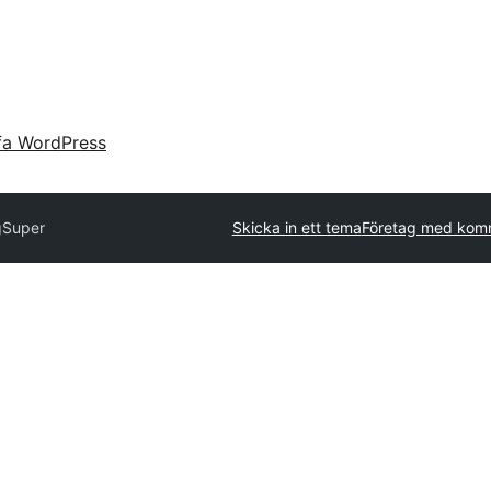
fa WordPress
g
Super
Skicka in ett tema
Företag med komm