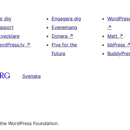
är dig
Engagera dig
WordPres
upport
Evenemang
↗
tvecklare
Donera
↗
Matt
↗
ordPress.tv
↗
Five for the
bbPress
Future
BuddyPre
Svenska
 the WordPress Foundation.