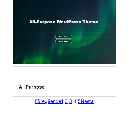
All Purpose
Föregående
1
2
3
4
5
Nästa