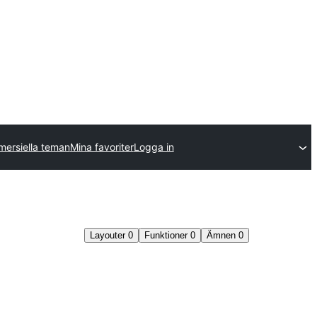
ersiella teman
Mina favoriter
Logga in
Layouter
0
Funktioner
0
Ämnen
0