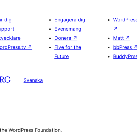
är dig
Engagera dig
WordPres
upport
Evenemang
↗
tvecklare
Donera
↗
Matt
↗
ordPress.tv
↗
Five for the
bbPress
Future
BuddyPre
Svenska
 the WordPress Foundation.