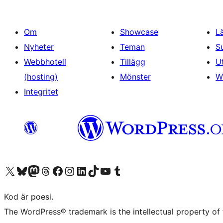
Om
Showcase
L
Nyheter
Teman
S
Webbhotell
Tillägg
U
(hosting)
Mönster
W
Integritet
Besök vår X-konto (f.d. Twitter)
Besök vårt Bluesky-konto
Besök vårt Mastodon-konto
Besök vårt Thread-konto
Besök vår Facebook-sida
Besök vårt Instagram-konto
Besök vårt LinkedIn-konto
Besök vårt TikTok-konto
Besök vår YouTube-kanal
Besök vårt Tumblr-konto
Kod är poesi.
The WordPress® trademark is the intellectual property of