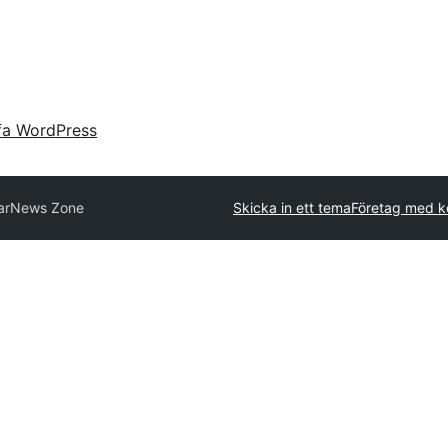
fa WordPress
ar
News Zone
Skicka in ett tema
Företag med k