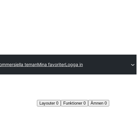
ommersiella teman
Mina favoriter
Logga in
Layouter
0
Funktioner
0
Ämnen
0