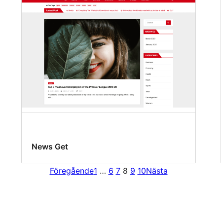
News Get
Föregående
1
…
6
7
8
9
10
Nästa