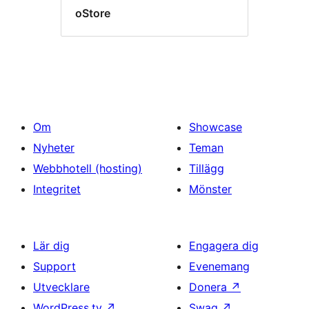
oStore
Om
Showcase
Nyheter
Teman
Webbhotell (hosting)
Tillägg
Integritet
Mönster
Lär dig
Engagera dig
Support
Evenemang
Utvecklare
Donera
↗
WordPress.tv
↗
Swag
↗