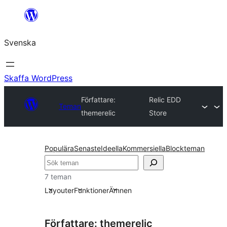
Hoppa
till
Svenska
innehåll
Skaffa WordPress
Författare:
Relic EDD
Teman
themerelic
Store
Populära
Senaste
Ideella
Kommersiella
Blockteman
Sök
7 teman
Layouter
Funktioner
Ämnen
Författare: themerelic