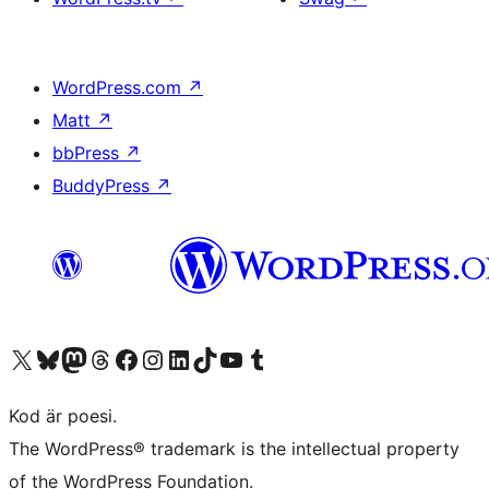
WordPress.com
↗
Matt
↗
bbPress
↗
BuddyPress
↗
Besök vår X-konto (f.d. Twitter)
Besök vårt Bluesky-konto
Besök vårt Mastodon-konto
Besök vårt Thread-konto
Besök vår Facebook-sida
Besök vårt Instagram-konto
Besök vårt LinkedIn-konto
Besök vårt TikTok-konto
Besök vår YouTube-kanal
Besök vårt Tumblr-konto
Kod är poesi.
The WordPress® trademark is the intellectual property
of the WordPress Foundation.