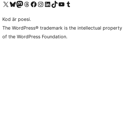
Besök vår X-konto (f.d. Twitter)
Besök vårt Bluesky-konto
Besök vårt Mastodon-konto
Besök vårt Thread-konto
Besök vår Facebook-sida
Besök vårt Instagram-konto
Besök vårt LinkedIn-konto
Besök vårt TikTok-konto
Besök vår YouTube-kanal
Besök vårt Tumblr-konto
Kod är poesi.
The WordPress® trademark is the intellectual property
of the WordPress Foundation.