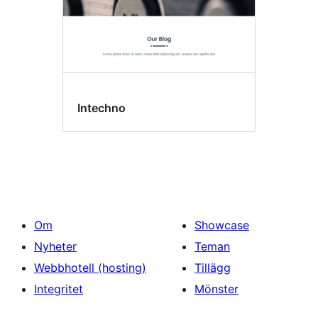
Intechno
Om
Showcase
Nyheter
Teman
Webbhotell (hosting)
Tillägg
Integritet
Mönster