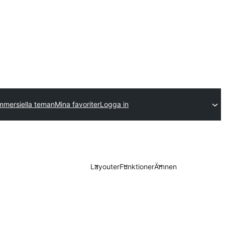
mmersiella teman
Mina favoriter
Logga in
Layouter
Funktioner
Ämnen