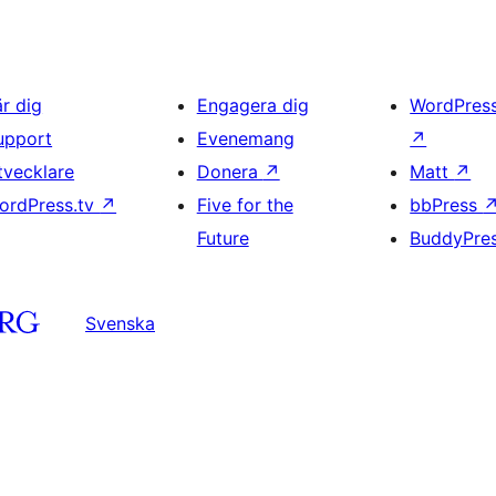
är dig
Engagera dig
WordPres
upport
Evenemang
↗
tvecklare
Donera
↗
Matt
↗
ordPress.tv
↗
Five for the
bbPress
Future
BuddyPre
Svenska