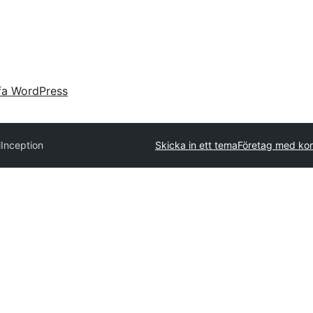
fa WordPress
i
Inception
Skicka in ett tema
Företag med ko