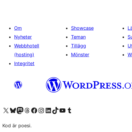
Om
Showcase
L
Nyheter
Teman
S
Webbhotell
Tillägg
U
(hosting)
Mönster
W
Integritet
Besök vår X-konto (f.d. Twitter)
Besök vårt Bluesky-konto
Besök vårt Mastodon-konto
Besök vårt Thread-konto
Besök vår Facebook-sida
Besök vårt Instagram-konto
Besök vårt LinkedIn-konto
Besök vårt TikTok-konto
Besök vår YouTube-kanal
Besök vårt Tumblr-konto
Kod är poesi.