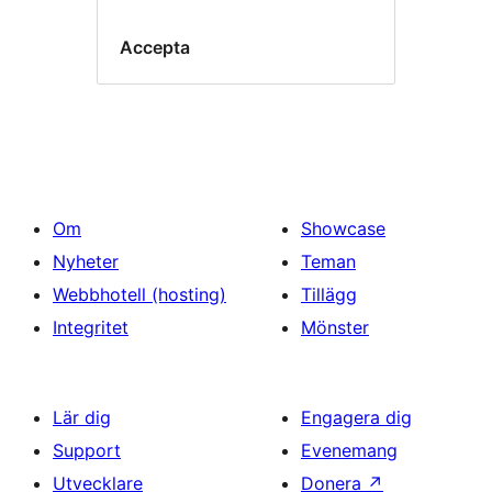
Accepta
Om
Showcase
Nyheter
Teman
Webbhotell (hosting)
Tillägg
Integritet
Mönster
Lär dig
Engagera dig
Support
Evenemang
Utvecklare
Donera
↗