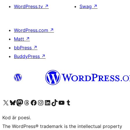
WordPress.tv
↗
Swag
↗
WordPress.com
↗
Matt
↗
bbPress
↗
BuddyPress
↗
Besök vår X-konto (f.d. Twitter)
Besök vårt Bluesky-konto
Besök vårt Mastodon-konto
Besök vårt Thread-konto
Besök vår Facebook-sida
Besök vårt Instagram-konto
Besök vårt LinkedIn-konto
Besök vårt TikTok-konto
Besök vår YouTube-kanal
Besök vårt Tumblr-konto
Kod är poesi.
The WordPress® trademark is the intellectual property