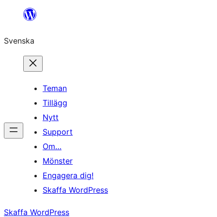
Hoppa
till
Svenska
innehåll
Teman
Tillägg
Nytt
Support
Om…
Mönster
Engagera dig!
Skaffa WordPress
Skaffa WordPress