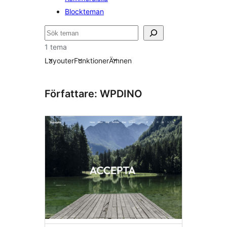
Blockteman
Sök
1 tema
Layouter
Funktioner
Ämnen
Författare: WPDINO