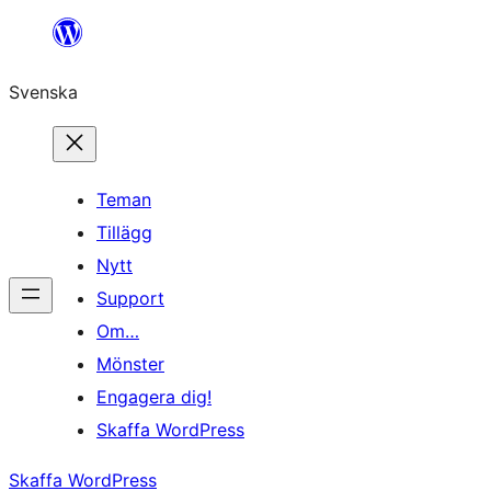
Hoppa
till
Svenska
innehåll
Teman
Tillägg
Nytt
Support
Om…
Mönster
Engagera dig!
Skaffa WordPress
Skaffa WordPress