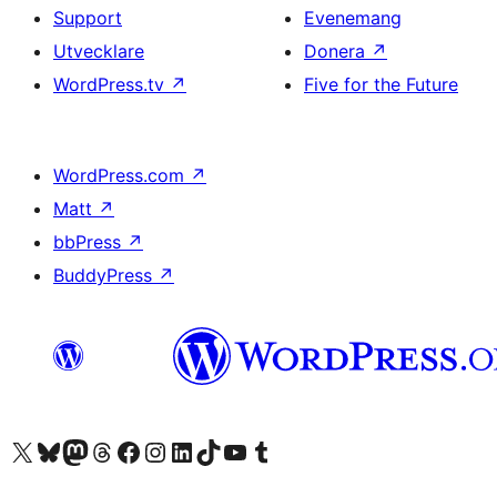
Support
Evenemang
Utvecklare
Donera
↗
WordPress.tv
↗
Five for the Future
WordPress.com
↗
Matt
↗
bbPress
↗
BuddyPress
↗
Besök vår X-konto (f.d. Twitter)
Besök vårt Bluesky-konto
Besök vårt Mastodon-konto
Besök vårt Thread-konto
Besök vår Facebook-sida
Besök vårt Instagram-konto
Besök vårt LinkedIn-konto
Besök vårt TikTok-konto
Besök vår YouTube-kanal
Besök vårt Tumblr-konto