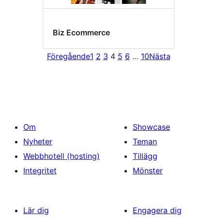
Biz Ecommerce
Föregående
1
2
3
4
5
6
…
10
Nästa
Om
Showcase
Nyheter
Teman
Webbhotell (hosting)
Tillägg
Integritet
Mönster
Lär dig
Engagera dig