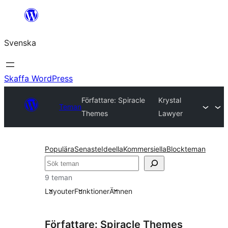
Hoppa
till
Svenska
innehåll
Skaffa WordPress
Författare: Spiracle
Krystal
Teman
Themes
Lawyer
Populära
Senaste
Ideella
Kommersiella
Blockteman
Sök
9 teman
Layouter
Funktioner
Ämnen
Författare: Spiracle Themes