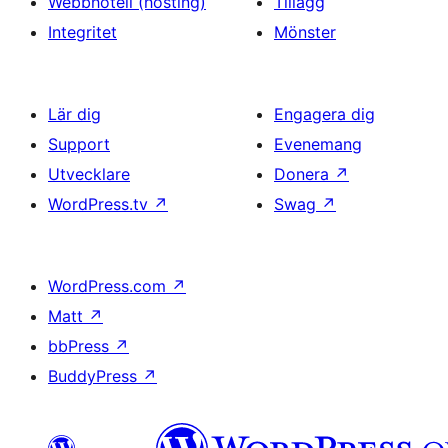
Webbhotell (hosting)
Tillägg
Integritet
Mönster
Lär dig
Engagera dig
Support
Evenemang
Utvecklare
Donera
↗
WordPress.tv
↗
Swag
↗
WordPress.com
↗
Matt
↗
bbPress
↗
BuddyPress
↗