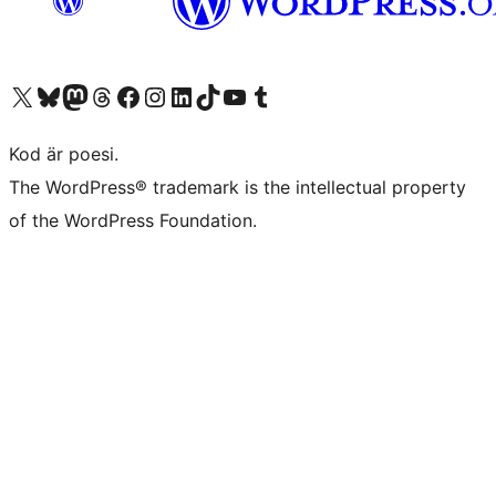
Besök vår X-konto (f.d. Twitter)
Besök vårt Bluesky-konto
Besök vårt Mastodon-konto
Besök vårt Thread-konto
Besök vår Facebook-sida
Besök vårt Instagram-konto
Besök vårt LinkedIn-konto
Besök vårt TikTok-konto
Besök vår YouTube-kanal
Besök vårt Tumblr-konto
Kod är poesi.
The WordPress® trademark is the intellectual property
of the WordPress Foundation.