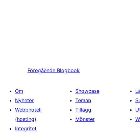
Föregående
Blogbook
Om
Showcase
L
Nyheter
Teman
S
Webbhotell
Tillägg
U
(hosting)
Mönster
W
Integritet