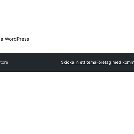
fa WordPress
tore
Skicka in ett tema
Företag med komme