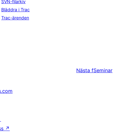
SVN-filarkiv
Bläddra i Trac
Trac-ärenden
Nästa
fSeminar
s.com
↗
ss
↗