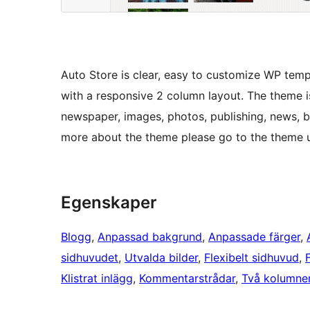
Auto Store is clear, easy to customize WP tem
with a responsive 2 column layout. The theme is
newspaper, images, photos, publishing, news, blo
more about the theme please go to the theme u
Egenskaper
Blogg
, 
Anpassad bakgrund
, 
Anpassade färger
, 
sidhuvudet
, 
Utvalda bilder
, 
Flexibelt sidhuvud
, 
Klistrat inlägg
, 
Kommentarstrådar
, 
Två kolumne