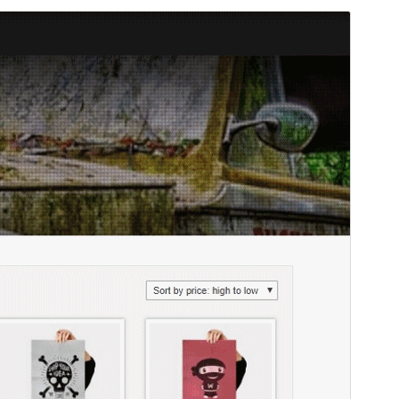
Förhandsgranska
Ladda ner
Version
1.2.6
Senast uppdaterat
22 januari 2026
Aktiva installationer
30+
PHP-version
5.6
Temats startsida