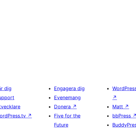
är dig
Engagera dig
WordPres
upport
Evenemang
↗
tvecklare
Donera
↗
Matt
↗
ordPress.tv
↗
Five for the
bbPress
Future
BuddyPre