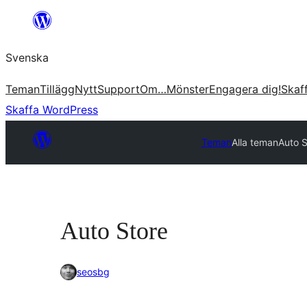
Hoppa
till
Svenska
innehåll
Teman
Tillägg
Nytt
Support
Om…
Mönster
Engagera dig!
Skaf
Skaffa WordPress
Teman
Alla teman
Auto S
Auto Store
seosbg