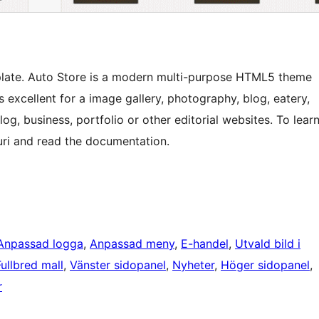
plate. Auto Store is a modern multi-purpose HTML5 theme
 excellent for a image gallery, photography, blog, eatery,
g, business, portfolio or other editorial websites. To lear
ri and read the documentation.
Anpassad logga
, 
Anpassad meny
, 
E-handel
, 
Utvald bild i
Fullbred mall
, 
Vänster sidopanel
, 
Nyheter
, 
Höger sidopanel
, 
r