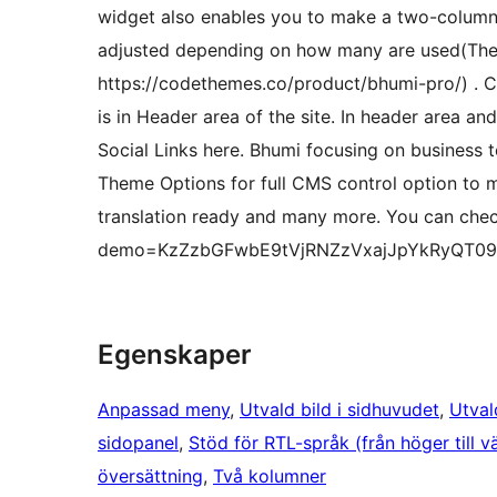
widget also enables you to make a two-column d
adjusted depending on how many are used(These
https://codethemes.co/product/bhumi-pro/) . 
is in Header area of the site. In header area a
Social Links here. Bhumi focusing on business 
Theme Options for full CMS control option to ma
translation ready and many more. You can ch
demo=KzZzbGFwbE9tVjRNZzVxajJpYkRyQT09
Egenskaper
Anpassad meny
, 
Utvald bild i sidhuvudet
, 
Utval
sidopanel
, 
Stöd för RTL-språk (från höger till v
översättning
, 
Två kolumner