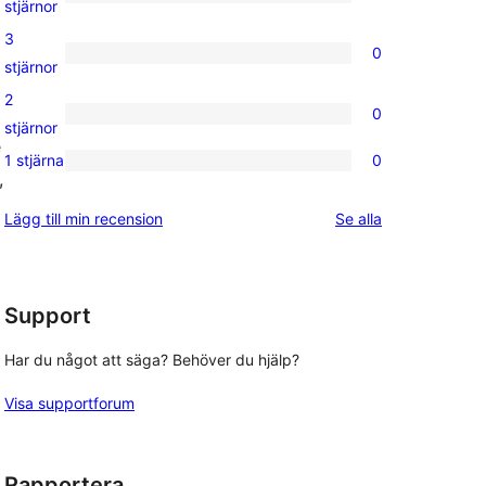
0
stjärnor
recensioner
4-
3
0
stjärniga
0
stjärnor
recensioner
3-
2
0
stjärniga
0
stjärnor
e
recensioner
2-
1 stjärna
0
0
,
stjärniga
1-
recensioner
recensioner
Lägg till min recension
Se alla
stjärniga
recensioner
Support
Har du något att säga? Behöver du hjälp?
Visa supportforum
Rapportera