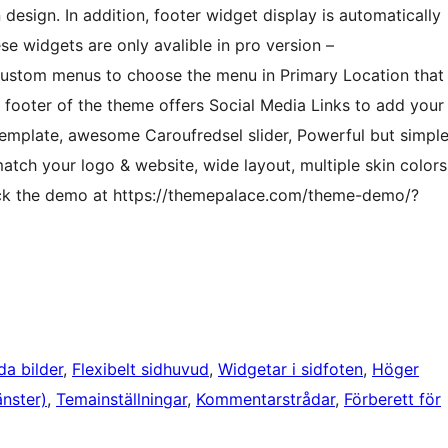
esign. In addition, footer widget display is automatically
 widgets are only avalible in pro version –
Custom menus to choose the menu in Primary Location that
nd footer of the theme offers Social Media Links to add your
template, awesome Caroufredsel slider, Powerful but simpl
tch your logo & website, wide layout, multiple skin colors
eck the demo at https://themepalace.com/theme-demo/?
da bilder
, 
Flexibelt sidhuvud
, 
Widgetar i sidfoten
, 
Höger
änster)
, 
Temainställningar
, 
Kommentarstrådar
, 
Förberett för