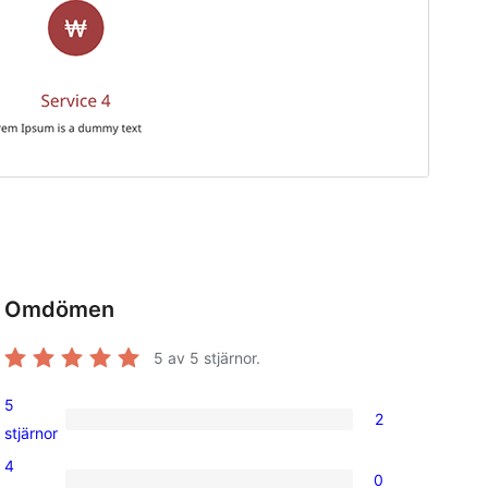
Omdömen
5
av 5 stjärnor.
5
2
2
stjärnor
5-
4
0
stjärniga