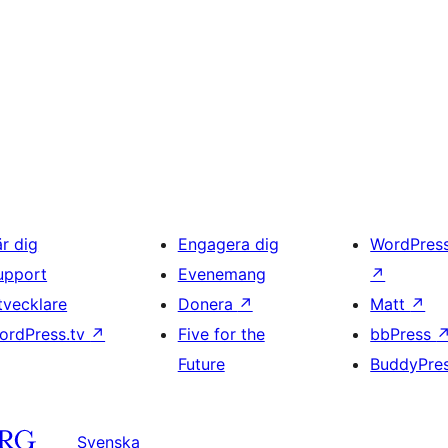
är dig
Engagera dig
WordPres
upport
Evenemang
↗
tvecklare
Donera
↗
Matt
↗
ordPress.tv
↗
Five for the
bbPress
Future
BuddyPre
Svenska