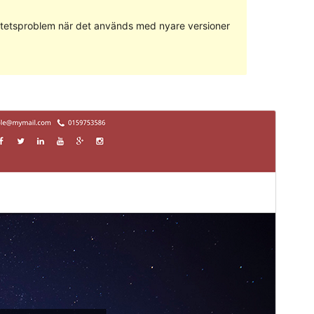
ilitetsproblem när det används med nyare versioner
Förhandsgranska
Ladda ner
Version
1.2.1
Senast uppdaterat
9 januari 2018
Aktiva installationer
30+
Temats startsida