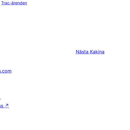
Trac-ärenden
Nästa
Kakina
s.com
↗
ss
↗