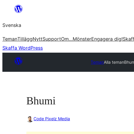
Hoppa
till
Svenska
innehåll
Teman
Tillägg
Nytt
Support
Om…
Mönster
Engagera dig!
Skaf
Skaffa WordPress
Teman
Alla teman
Bhum
Bhumi
Code Pixelz Media