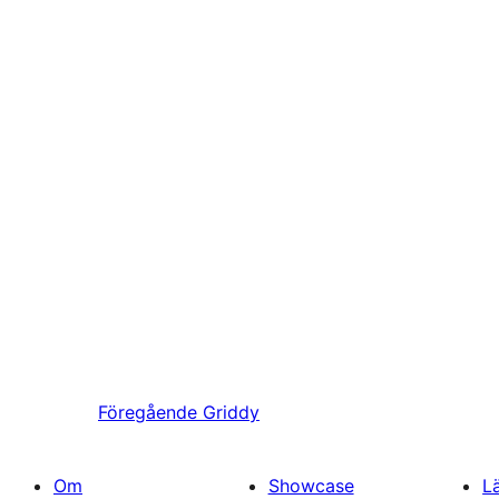
Föregående
Griddy
Om
Showcase
L