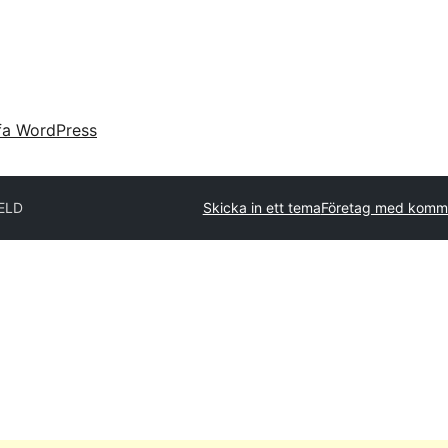
fa WordPress
IELD
Skicka in ett tema
Företag med komme