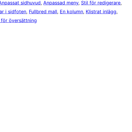
Anpassat sidhuvud
, 
Anpassad meny
, 
Stil för redigerare
, 
r i sidfoten
, 
Fullbred mall
, 
En kolumn
, 
Klistrat inlägg
, 
 för översättning