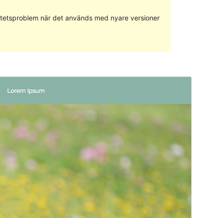
ilitetsproblem när det används med nyare versioner
Förhandsgranska
Ladda ner
Version
1.12
Senast uppdaterat
19 februari 2019
Aktiva installationer
100+
Temats startsida