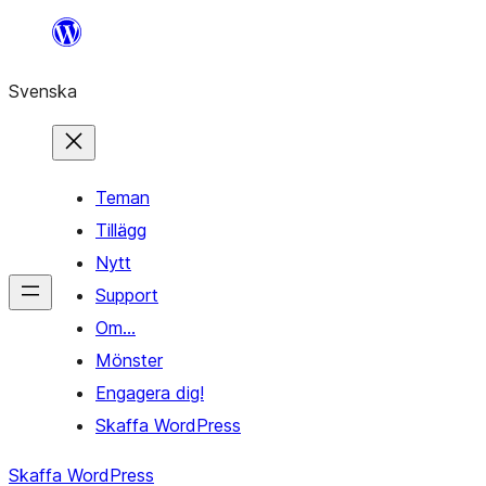
Hoppa
till
Svenska
innehåll
Teman
Tillägg
Nytt
Support
Om…
Mönster
Engagera dig!
Skaffa WordPress
Skaffa WordPress