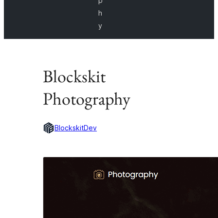
p
h
y
Blockskit
Photography
BlockskitDev