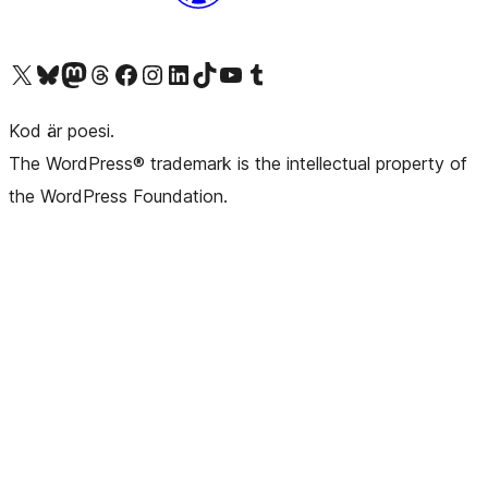
Besök vår X-konto (f.d. Twitter)
Besök vårt Bluesky-konto
Besök vårt Mastodon-konto
Besök vårt Thread-konto
Besök vår Facebook-sida
Besök vårt Instagram-konto
Besök vårt LinkedIn-konto
Besök vårt TikTok-konto
Besök vår YouTube-kanal
Besök vårt Tumblr-konto
Kod är poesi.
The WordPress® trademark is the intellectual property of
the WordPress Foundation.