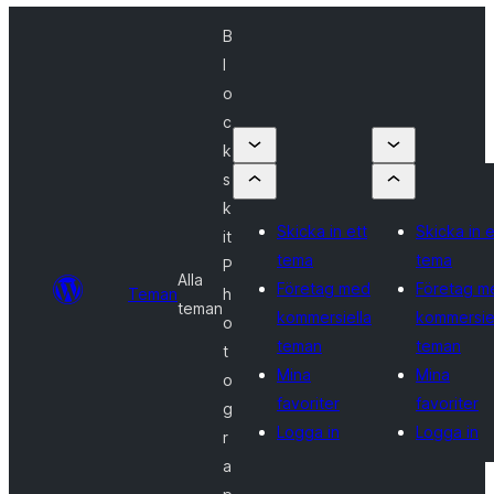
B
l
o
c
k
s
k
Skicka in ett
Skicka in e
it
tema
tema
P
Alla
Företag med
Företag m
Teman
h
teman
kommersiella
kommersie
o
teman
teman
t
Mina
Mina
o
favoriter
favoriter
g
Logga in
Logga in
r
a