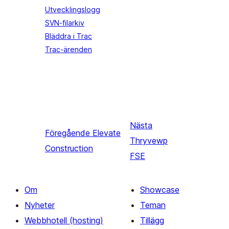
Utvecklingslogg
SVN-filarkiv
Bläddra i Trac
Trac-ärenden
Nästa
Föregående
Elevate
Thryvewp
Construction
FSE
Om
Showcase
Nyheter
Teman
Webbhotell (hosting)
Tillägg