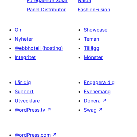
Föregående
Solar
Nästa
Panel Distributor
FashionFusion
Om
Showcase
Nyheter
Teman
Webbhotell (hosting)
Tillägg
Integritet
Mönster
Lär dig
Engagera dig
Support
Evenemang
Utvecklare
Donera
↗
WordPress.tv
↗
Swag
↗
WordPress.com
↗