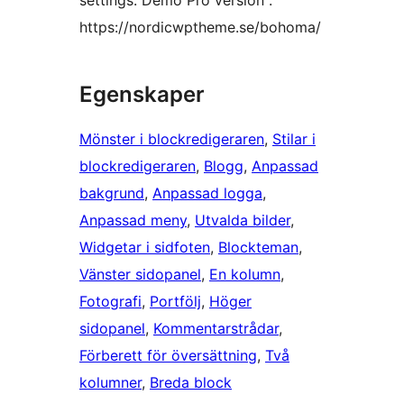
settings. Demo Pro version :
https://nordicwptheme.se/bohoma/
Egenskaper
Mönster i blockredigeraren
, 
Stilar i
blockredigeraren
, 
Blogg
, 
Anpassad
bakgrund
, 
Anpassad logga
, 
Anpassad meny
, 
Utvalda bilder
, 
Widgetar i sidfoten
, 
Blockteman
, 
Vänster sidopanel
, 
En kolumn
, 
Fotografi
, 
Portfölj
, 
Höger
sidopanel
, 
Kommentarstrådar
, 
Förberett för översättning
, 
Två
kolumner
, 
Breda block