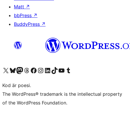
Matt
↗
bbPress
↗
BuddyPress
↗
Besök vår X-konto (f.d. Twitter)
Besök vårt Bluesky-konto
Besök vårt Mastodon-konto
Besök vårt Thread-konto
Besök vår Facebook-sida
Besök vårt Instagram-konto
Besök vårt LinkedIn-konto
Besök vårt TikTok-konto
Besök vår YouTube-kanal
Besök vårt Tumblr-konto
Kod är poesi.
The WordPress® trademark is the intellectual property
of the WordPress Foundation.