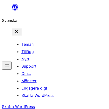
Hoppa
till
Svenska
innehåll
Teman
Tillägg
Nytt
Support
Om…
Mönster
Engagera dig!
Skaffa WordPress
Skaffa WordPress