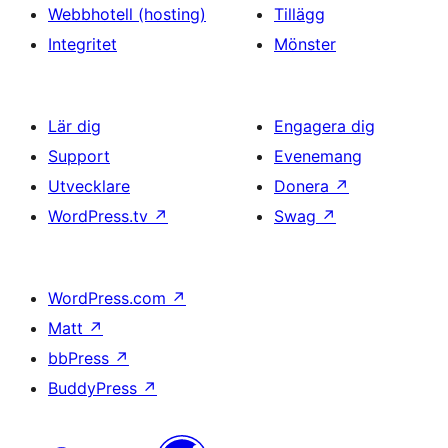
Webbhotell (hosting)
Tillägg
Integritet
Mönster
Lär dig
Engagera dig
Support
Evenemang
Utvecklare
Donera
↗
WordPress.tv
↗
Swag
↗
WordPress.com
↗
Matt
↗
bbPress
↗
BuddyPress
↗