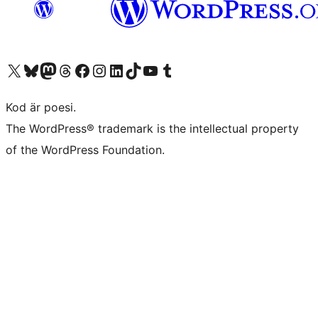
Besök vår X-konto (f.d. Twitter)
Besök vårt Bluesky-konto
Besök vårt Mastodon-konto
Besök vårt Thread-konto
Besök vår Facebook-sida
Besök vårt Instagram-konto
Besök vårt LinkedIn-konto
Besök vårt TikTok-konto
Besök vår YouTube-kanal
Besök vårt Tumblr-konto
Kod är poesi.
The WordPress® trademark is the intellectual property
of the WordPress Foundation.