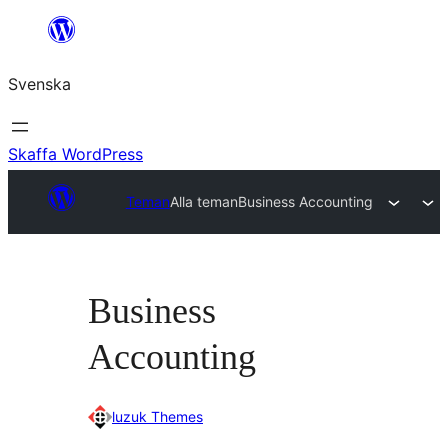
Hoppa
till
Svenska
innehåll
Skaffa WordPress
Teman
Alla teman
Business Accounting
Business
Accounting
luzuk Themes