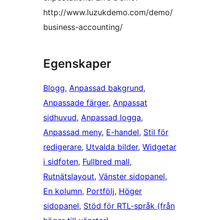
http://www.luzukdemo.com/demo/
business-accounting/
Egenskaper
Blogg
, 
Anpassad bakgrund
, 
Anpassade färger
, 
Anpassat
sidhuvud
, 
Anpassad logga
, 
Anpassad meny
, 
E-handel
, 
Stil för
redigerare
, 
Utvalda bilder
, 
Widgetar
i sidfoten
, 
Fullbred mall
, 
Rutnätslayout
, 
Vänster sidopanel
, 
En kolumn
, 
Portfölj
, 
Höger
sidopanel
, 
Stöd för RTL-språk (från