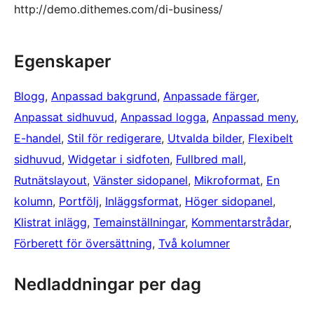
http://demo.dithemes.com/di-business/
Egenskaper
Blogg
, 
Anpassad bakgrund
, 
Anpassade färger
, 
Anpassat sidhuvud
, 
Anpassad logga
, 
Anpassad meny
, 
E-handel
, 
Stil för redigerare
, 
Utvalda bilder
, 
Flexibelt
sidhuvud
, 
Widgetar i sidfoten
, 
Fullbred mall
, 
Rutnätslayout
, 
Vänster sidopanel
, 
Mikroformat
, 
En
kolumn
, 
Portfölj
, 
Inläggsformat
, 
Höger sidopanel
, 
Klistrat inlägg
, 
Temainställningar
, 
Kommentarstrådar
, 
Förberett för översättning
, 
Två kolumner
Nedladdningar per dag