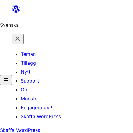
Hoppa
till
innehåll
Svenska
Teman
Tillägg
Nytt
Support
Om…
Mönster
Engagera dig!
Skaffa WordPress
Skaffa WordPress