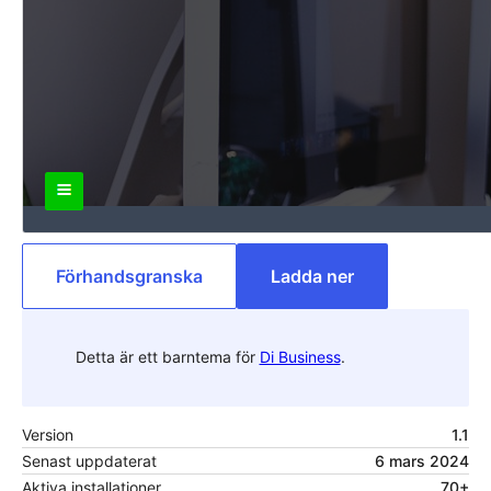
Förhandsgranska
Ladda ner
Detta är ett barntema för
Di Business
.
Version
1.1
Senast uppdaterat
6 mars 2024
Aktiva installationer
70+