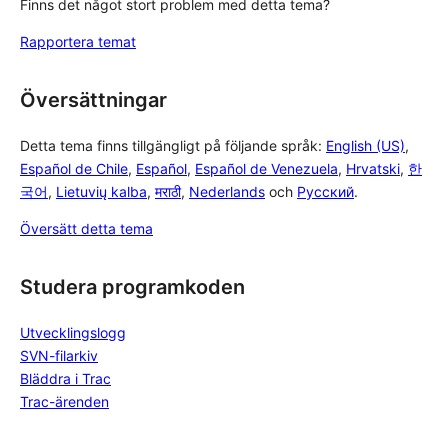
Finns det något stort problem med detta tema?
Rapportera temat
Översättningar
Detta tema finns tillgängligt på följande språk:
English (US)
,
Español de Chile
,
Español
,
Español de Venezuela
,
Hrvatski
,
한
국어
,
Lietuvių kalba
,
मराठी
,
Nederlands
och
Русский
.
Översätt detta tema
Studera programkoden
Utvecklingslogg
SVN-filarkiv
Bläddra i Trac
Trac-ärenden