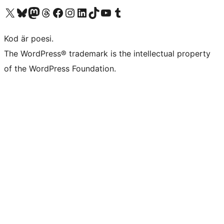
Besök vår X-konto (f.d. Twitter)
Besök vårt Bluesky-konto
Besök vårt Mastodon-konto
Besök vårt Thread-konto
Besök vår Facebook-sida
Besök vårt Instagram-konto
Besök vårt LinkedIn-konto
Besök vårt TikTok-konto
Besök vår YouTube-kanal
Besök vårt Tumblr-konto
Kod är poesi.
The WordPress® trademark is the intellectual property
of the WordPress Foundation.