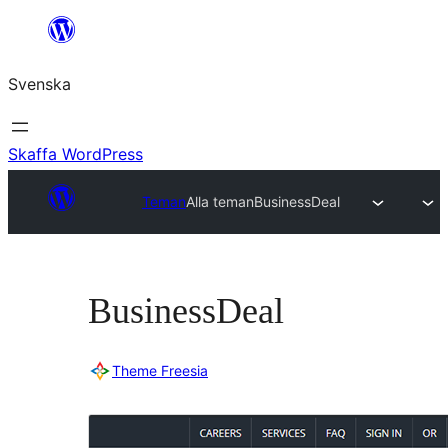
Hoppa
till
Svenska
innehåll
Skaffa WordPress
Teman
Alla teman
BusinessDeal
BusinessDeal
Theme Freesia