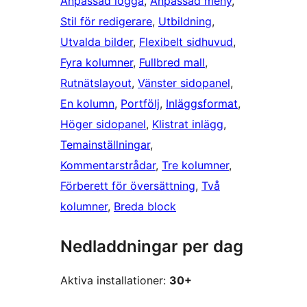
Anpassad logga
, 
Anpassad meny
, 
Stil för redigerare
, 
Utbildning
, 
Utvalda bilder
, 
Flexibelt sidhuvud
, 
Fyra kolumner
, 
Fullbred mall
, 
Rutnätslayout
, 
Vänster sidopanel
, 
En kolumn
, 
Portfölj
, 
Inläggsformat
, 
Höger sidopanel
, 
Klistrat inlägg
, 
Temainställningar
, 
Kommentarstrådar
, 
Tre kolumner
, 
Förberett för översättning
, 
Två
kolumner
, 
Breda block
Nedladdningar per dag
Aktiva installationer:
30+