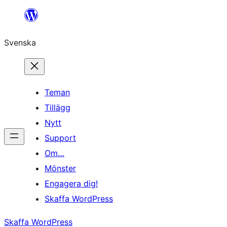
Hoppa
till
Svenska
innehåll
Teman
Tillägg
Nytt
Support
Om…
Mönster
Engagera dig!
Skaffa WordPress
Skaffa WordPress