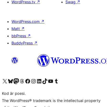
WordPress.tv
↗
Swag
↗
WordPress.com
↗
Matt
↗
bbPress
↗
BuddyPress
↗
Besök vår X-konto (f.d. Twitter)
Besök vårt Bluesky-konto
Besök vårt Mastodon-konto
Besök vårt Thread-konto
Besök vår Facebook-sida
Besök vårt Instagram-konto
Besök vårt LinkedIn-konto
Besök vårt TikTok-konto
Besök vår YouTube-kanal
Besök vårt Tumblr-konto
Kod är poesi.
The WordPress® trademark is the intellectual property